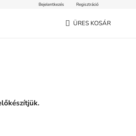
Bejelentkezés
Regisztráció
ELEK
Tanácsok, tippek és érdekességek
A VERSENY FELTÉ
ÜRES KOSÁR
KOSÁR
lőkészítjük.