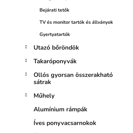
Bejárati tetők
TV és monitor tartók és állványok
Gyertyatartók
Utazó bőröndök
Takaróponyvák
Ollós gyorsan összerakható
sátrak
Műhely
Alumínium rámpák
Íves ponyvacsarnokok