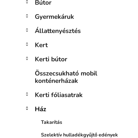
Bútor
n
e
Gyermekáruk
l
Állattenyésztés
Kert
Kerti bútor
Összecsukható mobil
konténerházak
Kerti fóliasatrak
Ház
Takarítás
Szelektív hulladékgyűjtő edények