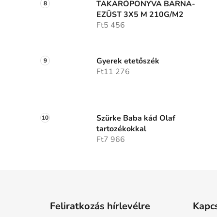
TAKARÓPONYVA BARNA-
EZÜST 3X5 M 210G/M2
Ft5 456
Gyerek etetőszék
Ft11 276
Szürke Baba kád Olaf
tartozékokkal
Ft7 966
L
á
Feliratkozás hírlevélre
Kapc
b