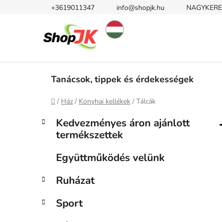
Ugrás
+3619011347
info@shopjk.hu
NAGYKERE
a
fő
tartalomhoz
Tanácsok, tippek és érdekességek
Kezdőlap
/
Ház
/
Konyhai kellékek
/
Tálcák
O
K
Kategóriák
Kedvezményes áron ajánlott
a
átugrása
l
termékszettek
t
d
e
a
Együttműködés velünk
g
l
ó
Ruházat
s
r
i
ó
Sport
á
p
k
a