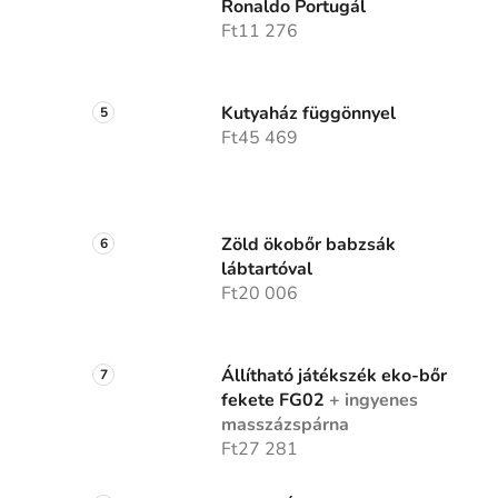
Ronaldo Portugál
Ft11 276
Kutyaház függönnyel
Ft45 469
Zöld ökobőr babzsák
lábtartóval
Ft20 006
Állítható játékszék eko-bőr
fekete FG02
+ ingyenes
masszázspárna
Ft27 281