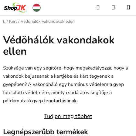
Ugrás
Keresés
KOSÁR
a
fő
Kezdőlap
/
Kert
/
Védöhálók vakondakok ellen
tartalomhoz
Védöhálók vakondakok
ellen
Szüksége van egy segítőre, hogy megakadályozza, hogy a
vakondok bejussanak a kertjébe és kárt tegyenek a
gyepében? A vakondháló egy humánus védelem a gyep
föld alatti védelmére, amely csodálatos segítője a
példamutató gyep fenntartásának.
Tudjon meg többet
Legnépszerűbb termékek