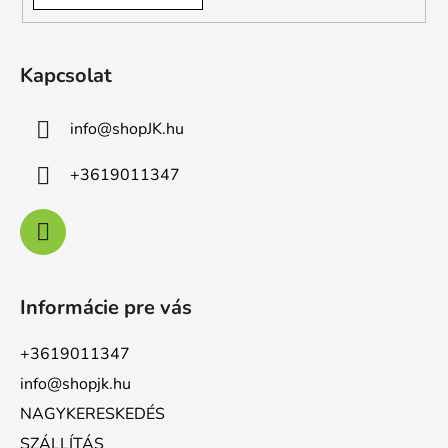
Kapcsolat
info
@
shopJK.hu
+3619011347
Informácie pre vás
+3619011347
info@shopjk.hu
NAGYKERESKEDÉS
SZÁLLÍTÁS