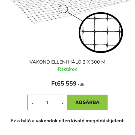
d
e
e
k
z
l
é
i
s
s
e
t
á
j
VAKOND ELLENI HÁLÓ 2 X 300 M
a
Raktáron
Ft65 559
/ db
KOSÁRBA
Ez a háló a vakondok ellen kiváló megoldást jelent.