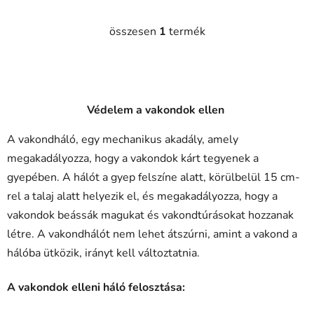
összesen
1
termék
L
i
s
t
a
Védelem a vakondok ellen
i
r
A vakondháló, egy mechanikus akadály, amely
á
megakadályozza, hogy a vakondok kárt tegyenek a
n
y
gyepében. A hálót a gyep felszíne alatt, körülbelül 15 cm-
í
rel a talaj alatt helyezik el, és megakadályozza, hogy a
t
vakondok beássák magukat és vakondtúrásokat hozzanak
á
létre. A vakondhálót nem lehet átszúrni, amint a vakond a
s
e
hálóba ütközik, irányt kell változtatnia.
l
e
A vakondok elleni háló felosztása:
m