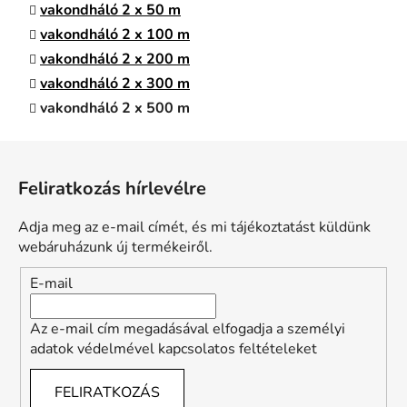
e
vakondháló 2 x 50 m
i
vakondháló 2 x 100 m
vakondháló 2 x 200 m
vakondháló 2 x 300 m
vakondháló 2 x 500 m
L
á
Feliratkozás hírlevélre
b
l
Adja meg az e-mail címét, és mi tájékoztatást küldünk
é
webáruházunk új termékeiről.
c
E-mail
Az e-mail cím megadásával elfogadja a személyi
adatok védelmével kapcsolatos feltételeket
FELIRATKOZÁS