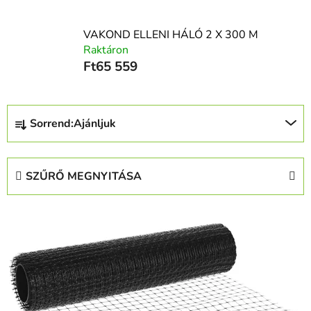
VAKOND ELLENI HÁLÓ 2 X 300 M
Raktáron
Ft65 559
T
Sorrend:
Ajánljuk
e
r
m
SZŰRŐ MEGNYITÁSA
é
k
T
e
e
k
r
r
m
e
é
n
k