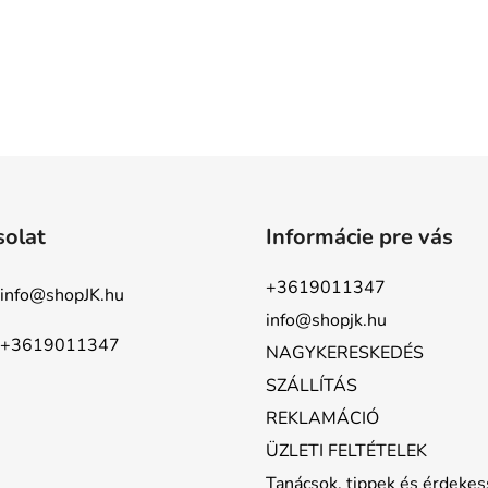
solat
Informácie pre vás
+3619011347
info
@
shopJK.hu
info@shopjk.hu
+3619011347
NAGYKERESKEDÉS
SZÁLLÍTÁS
REKLAMÁCIÓ
ÜZLETI FELTÉTELEK
Tanácsok, tippek és érdeke