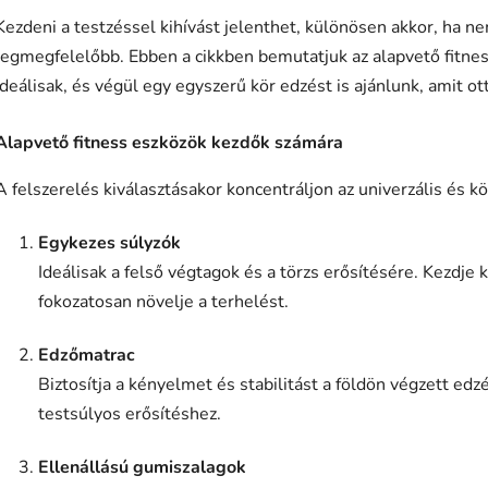
Kezdeni a testzéssel kihívást jelenthet, különösen akkor, ha ne
legmegfelelőbb. Ebben a cikkben bemutatjuk az alapvető fitne
ideálisak, és végül egy egyszerű kör edzést is ajánlunk, amit o
Alapvető fitness eszközök kezdők számára
A felszerelés kiválasztásakor koncentráljon az univerzális és 
Egykezes súlyzók
Ideálisak a felső végtagok és a törzs erősítésére. Kezdje 
fokozatosan növelje a terhelést.
Edzőmatrac
Biztosítja a kényelmet és stabilitást a földön végzett ed
testsúlyos erősítéshez.
Ellenállású gumiszalagok