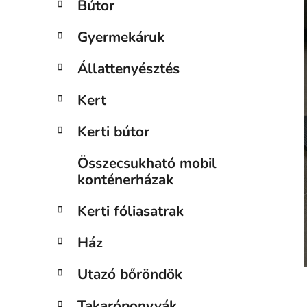
Bútor
n
e
Gyermekáruk
l
Állattenyésztés
Kert
Kerti bútor
Összecsukható mobil
konténerházak
Kerti fóliasatrak
Ház
Utazó bőröndök
Takaróponyvák