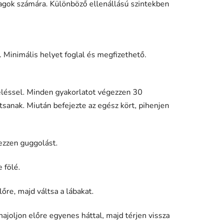
gtagok számára. Különböző ellenállású szintekben
t. Minimális helyet foglal és megfizethető.
eléssel. Minden gyakorlatot végezzen 30
sanak. Miután befejezte az egész kört, pihenjen
gezzen guggolást.
 fölé.
őre, majd váltsa a lábakat.
hajoljon előre egyenes háttal, majd térjen vissza