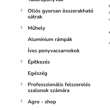
Ollós gyorsan összerakható
sátrak
Műhely
Alumínium rámpák
Íves ponyvacsarnokok
Építkezés
Egészég
Professzionális felszerelés
szalonok számára
Agro - shop