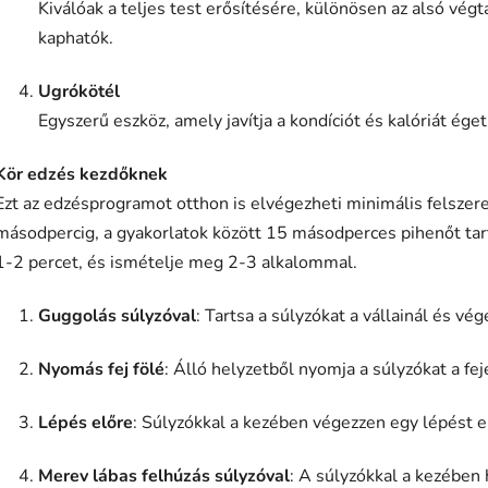
Kiválóak a teljes test erősítésére, különösen az alsó vé
kaphatók.
Ugrókötél
Egyszerű eszköz, amely javítja a kondíciót és kalóriát ége
Kör edzés kezdőknek
Ezt az edzésprogramot otthon is elvégezheti minimális felszer
másodpercig, a gyakorlatok között 15 másodperces pihenőt tart
1-2 percet, és ismételje meg 2-3 alkalommal.
Guggolás súlyzóval
: Tartsa a súlyzókat a vállainál és vé
Nyomás fej fölé
: Álló helyzetből nyomja a súlyzókat a feje
Lépés előre
: Súlyzókkal a kezében végezzen egy lépést el
Merev lábas felhúzás súlyzóval
: A súlyzókkal a kezében 