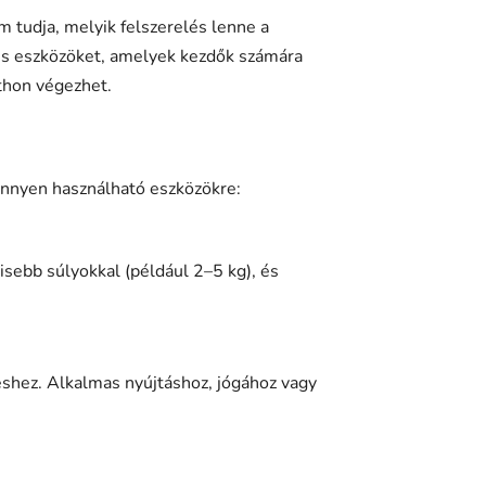
m tudja, melyik felszerelés lenne a
ss eszközöket, amelyek kezdők számára
tthon végezhet.
könnyen használható eszközökre:
kisebb súlyokkal (például 2–5 kg), és
zéshez. Alkalmas nyújtáshoz, jógához vagy