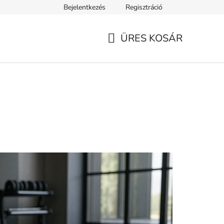
Bejelentkezés
Regisztráció
ELEK
Tanácsok, tippek és érdekességek
A VERSENY FELTÉ
ÜRES KOSÁR
KOSÁR