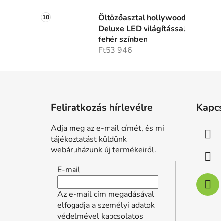
Öltözőasztal hollywood
Deluxe LED világítással
fehér színben
Ft53 946
L
á
Feliratkozás hírlevélre
Kapc
b
l
Adja meg az e-mail címét, és mi
é
tájékoztatást küldünk
c
webáruházunk új termékeiről.
E-mail
Az e-mail cím megadásával
elfogadja a személyi adatok
védelmével kapcsolatos