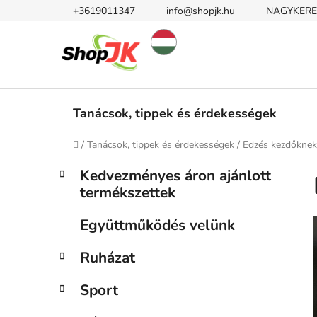
Ugrás
+3619011347
info@shopjk.hu
NAGYKERE
a
fő
tartalomhoz
Tanácsok, tippek és érdekességek
Kezdőlap
/
Tanácsok, tippek és érdekességek
/
Edzés kezdőknek
O
K
Kategóriák
Kedvezményes áron ajánlott
a
átugrása
l
termékszettek
t
d
e
a
Együttműködés velünk
g
l
ó
Ruházat
s
r
i
ó
Sport
á
p
k
a