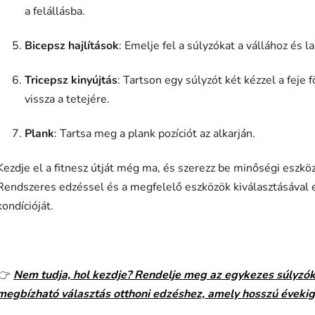
a felállásba.
Bicepsz hajlítások
: Emelje fel a súlyzókat a vállához és l
Tricepsz kinyújtás
: Tartson egy súlyzót két kézzel a feje 
vissza a tetejére.
Plank
: Tartsa meg a plank pozíciót az alkarján.
Kezdje el a fitnesz útját még ma, és szerezz be minőségi eszköz
Rendszeres edzéssel és a megfelelő eszközök kiválasztásával erőt
kondícióját.
👉
Nem tudja, hol kezdje? Rendelje meg az egykezes súlyzó
megbízható választás otthoni edzéshez, amely hosszú évekig 