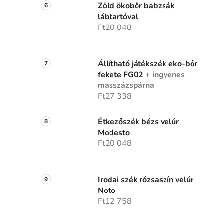
Zöld ökobőr babzsák
lábtartóval
Ft20 048
Állítható játékszék eko-bőr
fekete FG02
+ ingyenes
masszázspárna
Ft27 338
Étkezőszék bézs velúr
Modesto
Ft20 048
Irodai szék rózsaszín velúr
Noto
Ft12 758