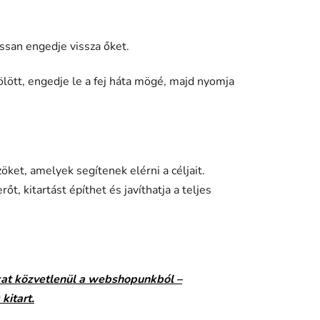
assan engedje vissza őket.
fölött, engedje le a fej háta mögé, majd nyomja
öket, amelyek segítenek elérni a céljait.
, kitartást építhet és javíthatja a teljes
kat közvetlenül a webshopunkból –
kitart.