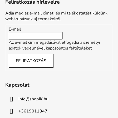
a
Feliratkozás hírlevélre
b
i
l
r
Adja meg az e-mail címét, és mi tájékoztatást küldünk
é
á
webáruházunk új termékeiről.
n
c
E-mail
y
í
t
Az e-mail cím megadásával elfogadja a személyi
á
adatok védelmével kapcsolatos feltételeket
s
e
FELIRATKOZÁS
l
e
m
e
Kapcsolat
i
info
@
shopJK.hu
+3619011347