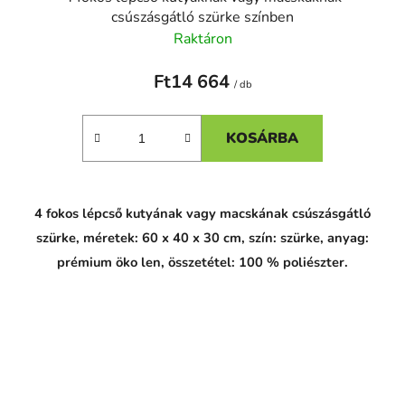
csúszásgátló szürke színben
Raktáron
Ft14 664
/ db
KOSÁRBA
4 fokos lépcső kutyának vagy macskának csúszásgátló
szürke, méretek: 60 x 40 x 30 cm, szín: szürke, anyag:
prémium öko len, összetétel: 100 % poliészter.