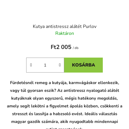
Kutya antistressz alátét Purlov
Raktáron
Ft2 005
/ db
KOSÁRBA
Fürdetésnél remeg a kutyája, karmvágáskor ellenkezik,
vagy túl gyorsan eszik? Az antistressz nyalogató alátét
kutyáknak olyan egyszerű, mégis hatékony megoldás,
amely segít lekötni a figyelmet ápolás közben, csökkenti a
stresszt és lassítja a habzsoló evést. Ideális választás
magyar gazdik számára, akik nyugodtabb mindennapi