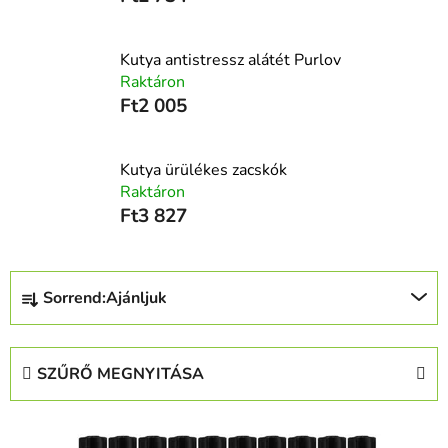
Kutya antistressz alátét Purlov
Raktáron
Ft2 005
Kutya ürülékes zacskók
Raktáron
Ft3 827
T
Sorrend:
Ajánljuk
e
r
m
SZŰRŐ MEGNYITÁSA
é
k
T
e