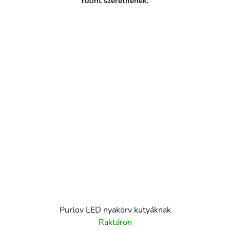
rutint szeretnének.
Purlov LED nyakörv kutyáknak
Raktáron