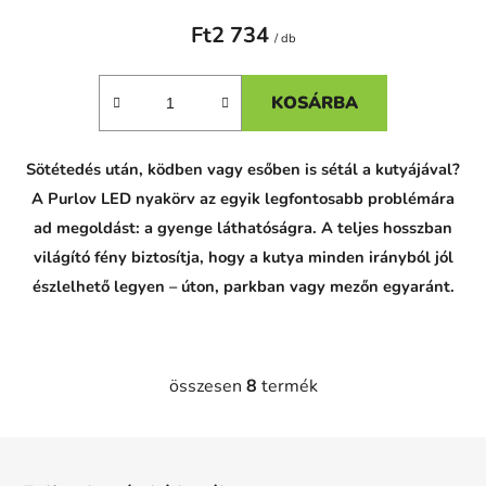
Ft2 734
/ db
KOSÁRBA
Sötétedés után, ködben vagy esőben is sétál a kutyájával?
A Purlov LED nyakörv az egyik legfontosabb problémára
ad megoldást: a gyenge láthatóságra. A teljes hosszban
világító fény biztosítja, hogy a kutya minden irányból jól
észlelhető legyen – úton, parkban vagy mezőn egyaránt.
összesen
8
termék
L
i
s
L
t
á