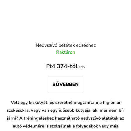
Nedvszívó betétek edzéshez
Raktáron
Ft4 374-tól
/ db
BŐVEBBEN
Vett egy kiskutyát, és szeretné megtanítani a higiéniai
szokásokra, vagy van egy idősebb kutyája, aki már nem bír
járni? A tréningeléshez használható nedvszívó alátétek az
autó védelmére is szolgálnak a folyadékok vagy más