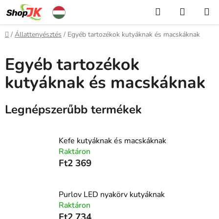
Ugrás
Keresés
KOSÁR
a
fő
Kezdőlap
/
Állattenyésztés
/
Egyéb tartozékok kutyáknak és macskáknak
tartalomhoz
Egyéb tartozékok
kutyáknak és macskáknak
Legnépszerűbb termékek
Kefe kutyáknak és macskáknak
Raktáron
Ft2 369
Purlov LED nyakörv kutyáknak
Raktáron
Ft2 734