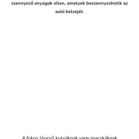
szennyező anyagok ellen, amelyek beszennyezhetik az
autó belsejét.
4 fokos lépcső kutyáknak vagy macskáknak