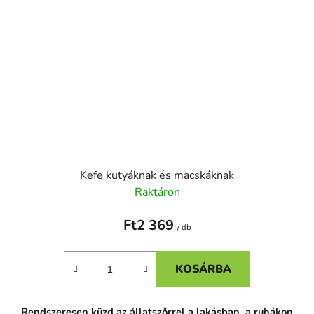
Kefe kutyáknak és macskáknak
Raktáron
Ft2 369
/ db
KOSÁRBA
Rendszeresen küzd az állatszőrrel a lakásban, a ruhákon