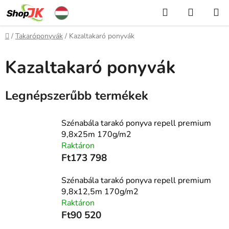
Ugrás
Keresés
KOSÁR
a
fő
Kezdőlap
/
Takaróponyvák
/
Kazaltakaró ponyvák
tartalomhoz
Kazaltakaró ponyvák
Legnépszerűbb termékek
Szénabála tarakó ponyva repell premium
9,8x25m 170g/m2
Raktáron
Ft173 798
Szénabála tarakó ponyva repell premium
9,8x12,5m 170g/m2
Raktáron
Ft90 520