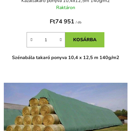
Kazaltakaró ponyva 10,4x12,5m 140g/m2
Raktáron
Ft74 951
/ db
KOSÁRBA
Szénabála takaró ponyva 10,4 x 12,5 m 140g/m2