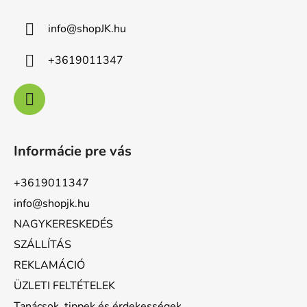
i
info
@
shopJK.hu
+3619011347
Informácie pre vás
+3619011347
info@shopjk.hu
NAGYKERESKEDÉS
SZÁLLÍTÁS
REKLAMÁCIÓ
ÜZLETI FELTÉTELEK
Tanácsok, tippek és érdekességek