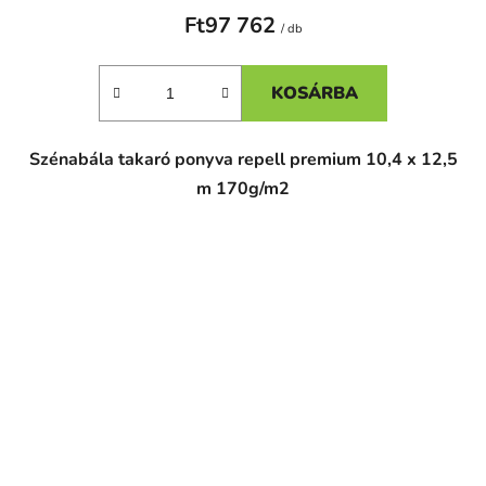
Ft97 762
/ db
KOSÁRBA
Szénabála takaró ponyva repell premium 10,4 x 12,5
m 170g/m2