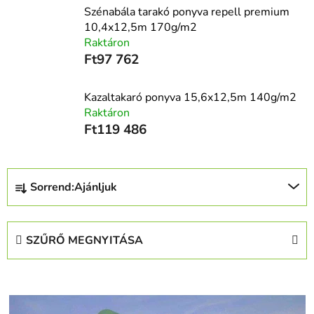
Szénabála tarakó ponyva repell premium
10,4x12,5m 170g/m2
Raktáron
Ft97 762
Kazaltakaró ponyva 15,6x12,5m 140g/m2
Raktáron
Ft119 486
T
Sorrend:
Ajánljuk
e
r
m
SZŰRŐ MEGNYITÁSA
é
k
T
e
e
k