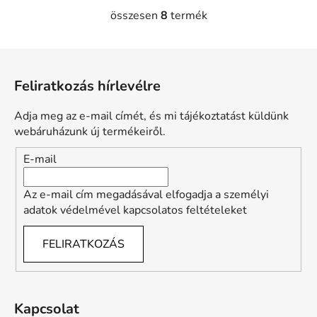
összesen
8
termék
L
i
s
L
t
á
a
Feliratkozás hírlevélre
b
i
l
r
Adja meg az e-mail címét, és mi tájékoztatást küldünk
é
á
webáruházunk új termékeiről.
n
c
E-mail
y
í
t
Az e-mail cím megadásával elfogadja a személyi
á
adatok védelmével kapcsolatos feltételeket
s
e
FELIRATKOZÁS
l
e
m
e
Kapcsolat