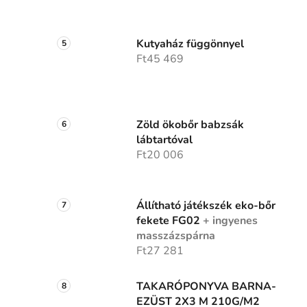
Kutyaház függönnyel
Ft45 469
Zöld ökobőr babzsák
lábtartóval
Ft20 006
Állítható játékszék eko-bőr
fekete FG02
+ ingyenes
masszázspárna
Ft27 281
TAKARÓPONYVA BARNA-
EZÜST 2X3 M 210G/M2