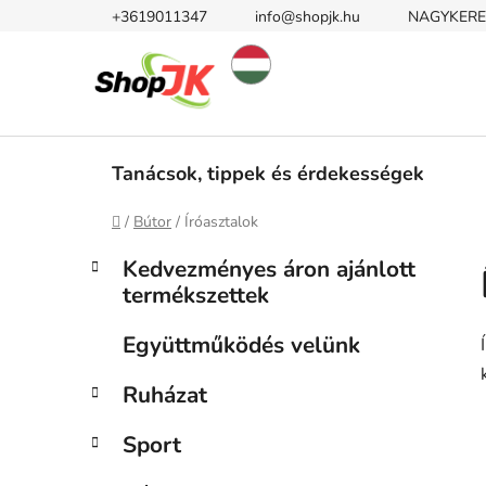
Ugrás
+3619011347
info@shopjk.hu
NAGYKERE
a
fő
tartalomhoz
Tanácsok, tippek és érdekességek
Kezdőlap
/
Bútor
/
Íróasztalok
O
K
Kategóriák
Kedvezményes áron ajánlott
a
átugrása
l
termékszettek
t
d
e
a
Együttműködés velünk
g
l
ó
Ruházat
s
r
i
ó
Sport
á
p
k
a