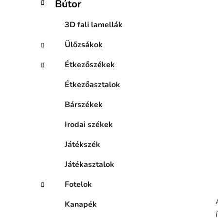
Bútor
n
e
3D fali lamellák
l
Ülőzsákok
Étkezőszékek
Étkezőasztalok
Bárszékek
Irodai székek
Játékszék
Játékasztalok
Fotelok
Kanapék