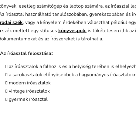
könyvek, esetleg számítógép és laptop számára, az íróasztal la
Az íróasztal használható tanulószobában, gyerekszobában és ir
irodai szék
, vagy a kényelem érdekében választhat például eg
a szék mellett egy stílusos
könyvespolc
is tökéletesen illik az
dokumentumokat és az írószereket is tárolhatja.
:
Az íróasztal felosztása
az íróasztalok a falhoz is és a helyiség terében is elhelyez
a sarokasztalok előnyösebbek a hagyományos íróasztalokná
modern íróasztalok
vintage íróasztalok
gyermek íróasztal