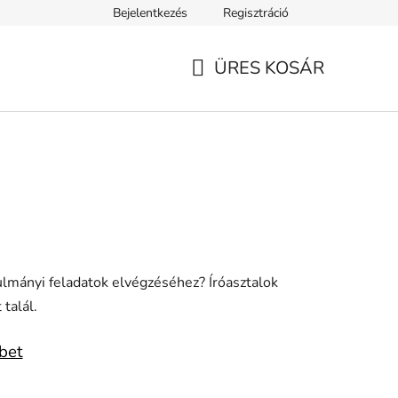
Bejelentkezés
Regisztráció
ELEK
Tanácsok, tippek és érdekességek
A VERSENY FELTÉ
ÜRES KOSÁR
KOSÁR
ulmányi feladatok elvégzéséhez? Íróasztalok
 talál.
bet