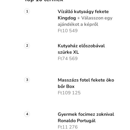
Vízálló kutyaágy fekete
Kingdog
+ Válasszon egy
ajándékot a képről
Ft10 549
Kutyaház előszobával
szürke XL
Ft74 569
Masszázs fotel fekete öko
bőr Box
Ft109 125
Gyermek focimez zoknival
Ronaldo Portugál
Ft11 276