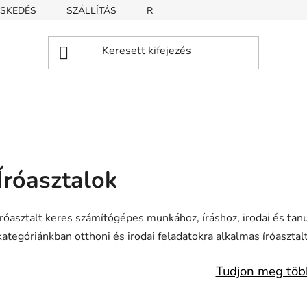
SKEDÉS
SZÁLLÍTÁS
REKLAMÁCIÓ
ÜZLETI FELTÉT
Íróasztalok
Íróasztalt keres számítógépes munkához, íráshoz, irodai és tan
kategóriánkban otthoni és irodai feladatokra alkalmas íróasztalt
Tudjon meg töb