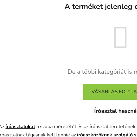
A terméket jelenleg e
De a többi kategóriát is 
VÁSÁRLÁS FOLYT
Íróasztal haszná
Az
íróasztalokat
a szoba méretétől és az íróasztal területének 
íróasztalnak tágasnak kell lennie az
íróeszközöknek szolgáló 