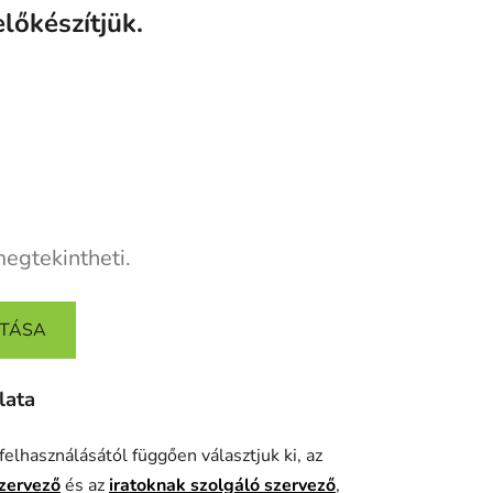
lőkészítjük.
megtekintheti.
ATÁSA
lata
felhasználásától függően választjuk ki, az
szervező
és az
iratoknak szolgáló szervező
,