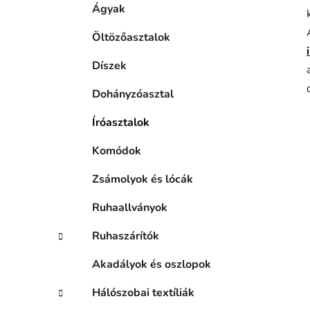
Ágyak
Öltözőasztalok
Díszek
Dohányzóasztal
Íróasztalok
Komódok
Zsámolyok és lócák
Ruhaallványok
Ruhaszárítók
Akadályok és oszlopok
Hálószobai textíliák