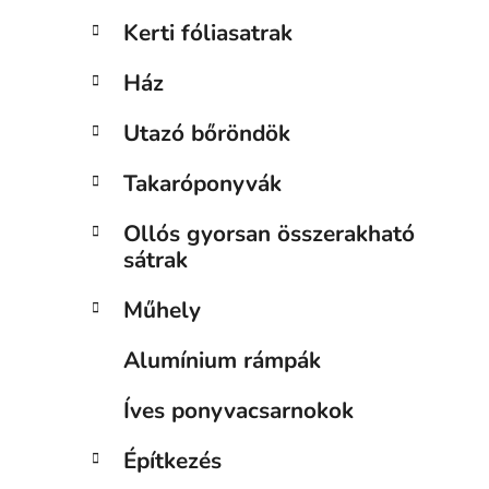
Kerti fóliasatrak
Ház
Utazó bőröndök
Takaróponyvák
Ollós gyorsan összerakható
sátrak
Műhely
Alumínium rámpák
Íves ponyvacsarnokok
Építkezés