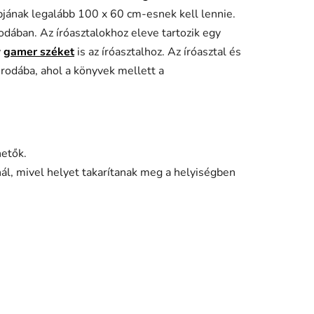
pjának legalább 100 x 60 cm-esnek kell lennie.
odában. Az íróasztalokhoz eleve tartozik egy
y
gamer széket
is az íróasztalhoz. Az íróasztal és
 irodába, ahol a könyvek mellett a
hetők.
l, mivel helyet takarítanak meg a helyiségben