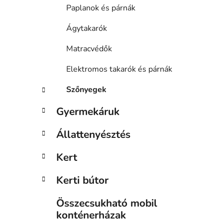
Paplanok és párnák
Ágytakarók
Matracvédők
Elektromos takarók és párnák
Szőnyegek
Gyermekáruk
Állattenyésztés
Kert
Kerti bútor
Összecsukható mobil
konténerházak