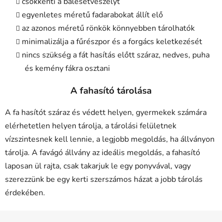
csökkenti a balesetveszélyt
egyenletes méretű fadarabokat állít elő
az azonos méretű rönkök könnyebben tárolhatók
minimalizálja a fűrészpor és a forgács keletkezését
nincs szükség a fát hasítás előtt száraz, nedves, puha
és kemény fákra osztani
A fahasító tárolása
A fa hasítót száraz és védett helyen, gyermekek számára
elérhetetlen helyen tárolja, a tárolási felületnek
vízszintesnek kell lennie, a legjobb megoldás, ha állványon
tárolja. A favágó állvány az ideális megoldás, a fahasító
laposan ül rajta, csak takarjuk le egy ponyvával, vagy
szerezzünk be egy kerti szerszámos házat a jobb tárolás
érdekében.
L