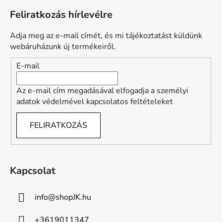
á
Feliratkozás hírlevélre
b
l
Adja meg az e-mail címét, és mi tájékoztatást küldünk
é
webáruházunk új termékeiről.
c
E-mail
Az e-mail cím megadásával elfogadja a személyi
adatok védelmével kapcsolatos feltételeket
FELIRATKOZÁS
Kapcsolat
info
@
shopJK.hu
+3619011347