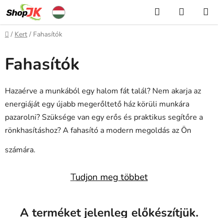
Ugrás
Keresés
KOSÁR
a
fő
Kezdőlap
/
Kert
/
Fahasítók
tartalomhoz
Fahasítók
Hazaérve a munkából egy halom fát talál? Nem akarja az
energiáját egy újabb megerőltető ház körüli munkára
pazarolni? Szüksége van egy erős és praktikus segítőre a
rönkhasításhoz? A fahasító a modern megoldás az Ön
számára.
T
udjon meg többet
A terméket jelenleg előkészítjük.