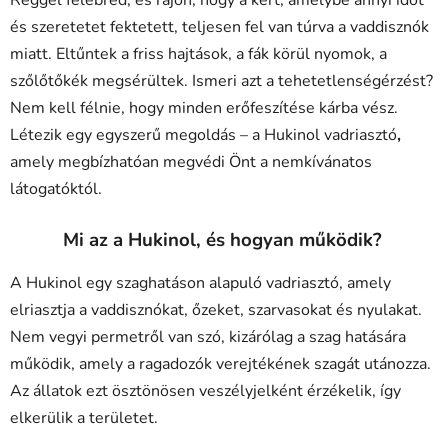
és szeretetet fektetett, teljesen fel van túrva a vaddisznók
miatt. Eltűntek a friss hajtások, a fák körül nyomok, a
szőlőtőkék megsérültek. Ismeri azt a tehetetlenségérzést?
Nem kell félnie, hogy minden erőfeszítése kárba vész.
Létezik egy egyszerű megoldás – a Hukinol vadriasztó
,
amely megbízhatóan megvédi Önt a nemkívánatos
látogatóktól.
Mi az a Hukinol, és hogyan működik?
A Hukinol egy szaghatáson alapuló vadriasztó, amely
elriasztja a vaddisznókat, őzeket, szarvasokat és nyulakat.
Nem vegyi permetről van szó, kizárólag a szag hatására
működik, amely a ragadozók verejtékének szagát utánozza.
Az állatok ezt ösztönösen veszélyjelként érzékelik, így
elkerülik a területet.