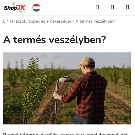
Ugrás
Keresés
KOSÁR
a
fő
Kezdőlap
/
Tanácsok, tippek és érdekességek
/
A termés veszélyben?
tartalomhoz
A termés veszélyben?
Reggel felébred, és rájön, hogy a kert, amelybe annyi időt