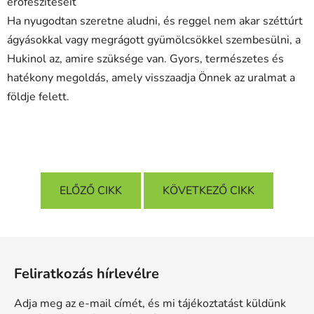
erőfeszítéseit
Ha nyugodtan szeretne aludni, és reggel nem akar széttúrt
ágyásokkal vagy megrágott gyümölcsökkel szembesülni, a
Hukinol az, amire szüksége van. Gyors, természetes és
hatékony megoldás, amely visszaadja Önnek az uralmat a
földje felett.
ELŐZŐ CIKK
KÖVETKEZŐ CIKK
L
á
Feliratkozás hírlevélre
b
l
Adja meg az e-mail címét, és mi tájékoztatást küldünk