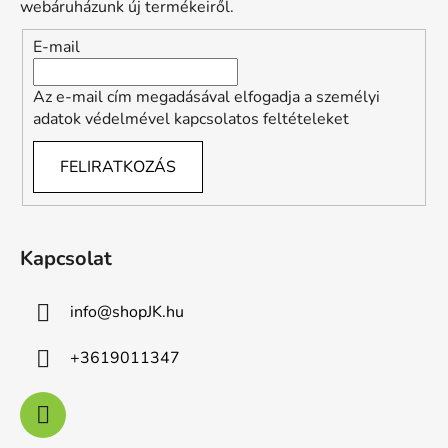
é
webáruházunk új termékeiről.
c
E-mail
Az e-mail cím megadásával elfogadja a személyi
adatok védelmével kapcsolatos feltételeket
FELIRATKOZÁS
Kapcsolat
info
@
shopJK.hu
+3619011347