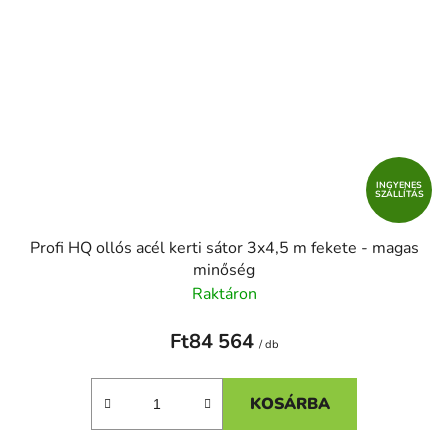
INGYENES
SZÁLLÍTÁS
Profi HQ ollós acél kerti sátor 3x4,5 m fekete - magas
minőség
Raktáron
Ft84 564
/ db
KOSÁRBA