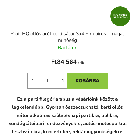
INGYENES
SZÁLLÍTÁS
Profi HQ ollós acél kerti sátor 3x4,5 m piros - magas
minőség
Raktáron
Ft84 564
/ db
KOSÁRBA
Ez a parti filagória típus a vásárlóink között a
legkelendőbb. Gyorsan összecsukható, kerti ollós
sátor alkalmas születésnapi partikra, bulikra,
vendéglátóipari rendezvényekre, autós-motósportra,
fesztiválokra, koncertekre, reklámügynökségekre,