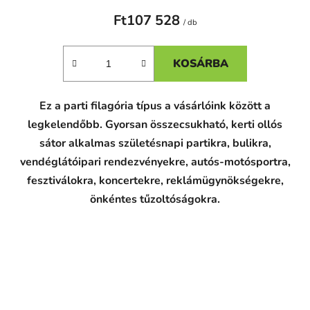
Ft107 528
/ db
KOSÁRBA
Ez a parti filagória típus a vásárlóink között a
legkelendőbb. Gyorsan összecsukható, kerti ollós
sátor alkalmas születésnapi partikra, bulikra,
vendéglátóipari rendezvényekre, autós-motósportra,
fesztiválokra, koncertekre, reklámügynökségekre,
önkéntes tűzoltóságokra.