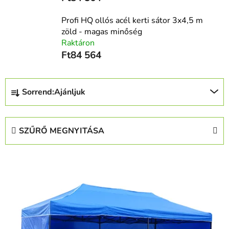
Profi HQ ollós acél kerti sátor 3x4,5 m
zöld - magas minőség
Raktáron
Ft84 564
T
Sorrend:
Ajánljuk
e
r
m
SZŰRŐ MEGNYITÁSA
é
k
T
e
e
k
r
r
m
e
é
n
k