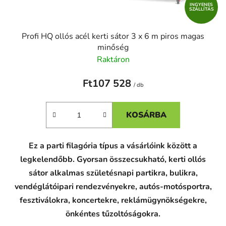
INGYENES
SZÁLLÍTÁS
Profi HQ ollós acél kerti sátor 3 x 6 m piros magas
minőség
Raktáron
Ft107 528
/ db
KOSÁRBA
Ez a parti filagória típus a vásárlóink között a
legkelendőbb. Gyorsan összecsukható, kerti ollós
sátor alkalmas születésnapi partikra, bulikra,
vendéglátóipari rendezvényekre, autós-motósportra,
fesztiválokra, koncertekre, reklámügynökségekre,
önkéntes tűzoltóságokra.