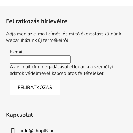
i
s
L
t
á
a
Feliratkozás hírlevélre
b
i
l
r
Adja meg az e-mail címét, és mi tájékoztatást küldünk
é
á
webáruházunk új termékeiről.
n
c
E-mail
y
í
t
Az e-mail cím megadásával elfogadja a személyi
á
adatok védelmével kapcsolatos feltételeket
s
e
FELIRATKOZÁS
l
e
m
e
Kapcsolat
i
info
@
shopJK.hu