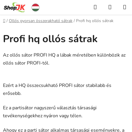
Ugrás
Keresés
KOSÁR
a
fő
Kezdőlap
/
Ollós gyorsan összerakható sátrak
/
Profi hq ollós sátrak
tartalomhoz
Profi hq ollós sátrak
Az ollós sátor PROFI HQ a lábak méretében különbözik az
ollós sátor PROFI-tól.
Ezért a HQ összecsukható PROFI sátor stabilabb és
erősebb.
Ez a partisátor nagyszerű választás társasági
tevékenységekhez nyáron vagy télen.
Ahogy ez a parti sátor alkalmas társasági eseményekre, a