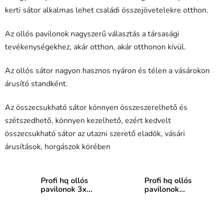
kerti sátor alkalmas lehet családi összejövetelekre otthon.
Az ollós pavilonok nagyszerű választás a társasági
tevékenységekhez, akár otthon, akár otthonon kívül.
Az ollós sátor nagyon hasznos nyáron és télen a vásárokon
árusító standként.
Az összecsukható sátor könnyen összeszerelhető és
szétszedhető, könnyen kezelhető, ezért kedvelt
összecsukható sátor az utazni szerető eladók, vásári
árusítások, horgászok körében
Profi hq ollós
Profi hq ollós
pavilonok 3x3
pavilonok
m
3x4,5 m