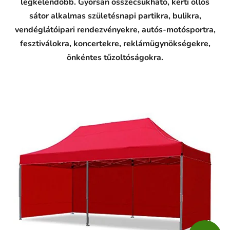
legkelendőbb. Gyorsan összecsukható, kerti ollós
sátor alkalmas születésnapi partikra, bulikra,
vendéglátóipari rendezvényekre, autós-motósportra,
fesztiválokra, koncertekre, reklámügynökségekre,
önkéntes tűzoltóságokra.