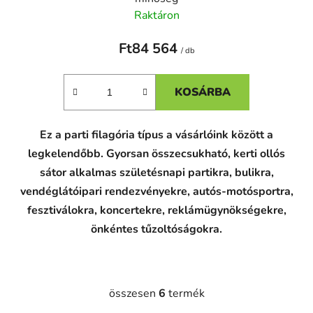
Raktáron
Ft84 564
/ db
KOSÁRBA
Ez a parti filagória típus a vásárlóink között a
legkelendőbb. Gyorsan összecsukható, kerti ollós
sátor alkalmas születésnapi partikra, bulikra,
vendéglátóipari rendezvényekre, autós-motósportra,
fesztiválokra, koncertekre, reklámügynökségekre,
önkéntes tűzoltóságokra.
összesen
6
termék
L