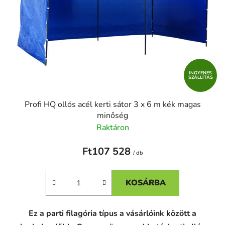
d
e
e
k
z
l
é
i
s
s
e
t
INGYENES
SZÁLLÍTÁS
á
j
Profi HQ ollós acél kerti sátor 3 x 6 m kék magas
a
minőség
Raktáron
Ft107 528
/ db
KOSÁRBA
Ez a parti filagória típus a vásárlóink között a