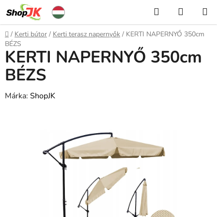
Ugrás
Keresés
KOSÁR
a
fő
Kezdőlap
/
Kerti bútor
/
Kerti terasz napernyők
/
KERTI NAPERNYŐ 350cm
tartalomhoz
BÉZS
KERTI NAPERNYŐ 350cm
BÉZS
Márka:
ShopJK