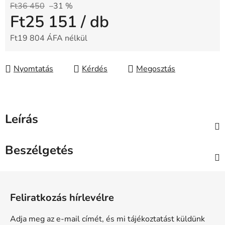
Ft36 450
–31 %
Ft25 151
/ db
Ft19 804 ÁFA nélkül
Egységár:
Nyomtatás
Kérdés
Megosztás
Leírás
Beszélgetés
L
á
Feliratkozás hírlevélre
b
l
Adja meg az e-mail címét, és mi tájékoztatást küldünk