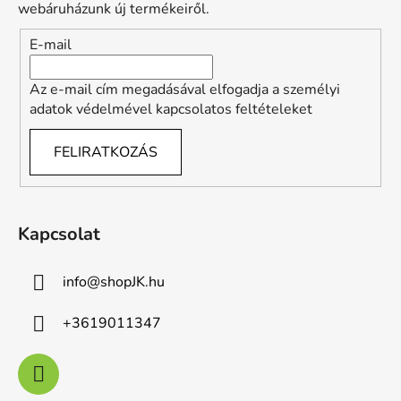
é
webáruházunk új termékeiről.
c
E-mail
Az e-mail cím megadásával elfogadja a személyi
adatok védelmével kapcsolatos feltételeket
FELIRATKOZÁS
Kapcsolat
info
@
shopJK.hu
+3619011347