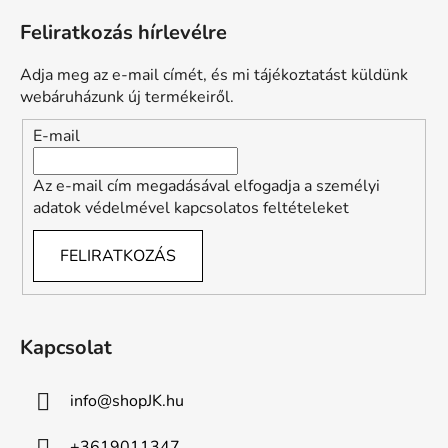
t
á
a
Feliratkozás hírlevélre
b
i
l
r
Adja meg az e-mail címét, és mi tájékoztatást küldünk
é
á
webáruházunk új termékeiről.
n
c
E-mail
y
í
t
Az e-mail cím megadásával elfogadja a személyi
á
adatok védelmével kapcsolatos feltételeket
s
e
FELIRATKOZÁS
l
e
m
e
Kapcsolat
i
info
@
shopJK.hu
+3619011347