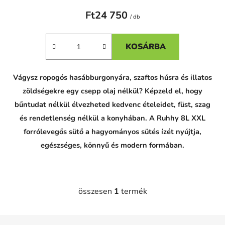
Ft24 750
/ db
KOSÁRBA
Vágysz ropogós hasábburgonyára, szaftos húsra és illatos
zöldségekre egy csepp olaj nélkül? Képzeld el, hogy
bűntudat nélkül élvezheted kedvenc ételeidet, füst, szag
és rendetlenség nélkül a konyhában. A Ruhhy 8L XXL
forrólevegős sütő a hagyományos sütés ízét nyújtja,
egészséges, könnyű és modern formában.
összesen
1
termék
L
i
s
L