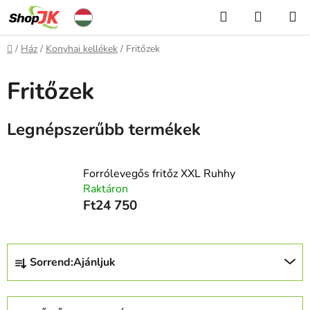
Ugrás
Keresés
KOSÁR
a
fő
Kezdőlap
/
Ház
/
Konyhai kellékek
/
Fritőzek
tartalomhoz
Fritőzek
Legnépszerűbb termékek
Forrólevegős fritőz XXL Ruhhy
Raktáron
Ft24 750
T
Sorrend:
Ajánljuk
e
r
m