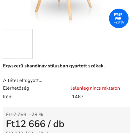
FT17
769
–28 %
Egyszerű skandináv stílusban gyártott székek.
A tétel elfogyott…
Elérhetőség
Jelenleg nincs raktáron
Kód:
1467
Ft17 769
–28 %
Ft12 666
/ db