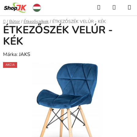
Ugrás
Keresés
KOSÁR
a
fő
Kezdőlap
/
Bútor
/
Étkezőszékek
/
ÉTKEZŐSZÉK VELÚR - KÉK
tartalomhoz
ÉTKEZŐSZÉK VELÚR -
KÉK
Márka:
JAKS
AKCIA