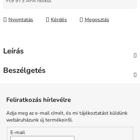
Ft9 973 ÁFA nélkül
Egységár:
Nyomtatás
Kérdés
Megosztás
Leírás
Beszélgetés
L
á
Feliratkozás hírlevélre
b
l
Adja meg az e-mail címét, és mi tájékoztatást küldünk
é
webáruházunk új termékeiről.
c
E-mail