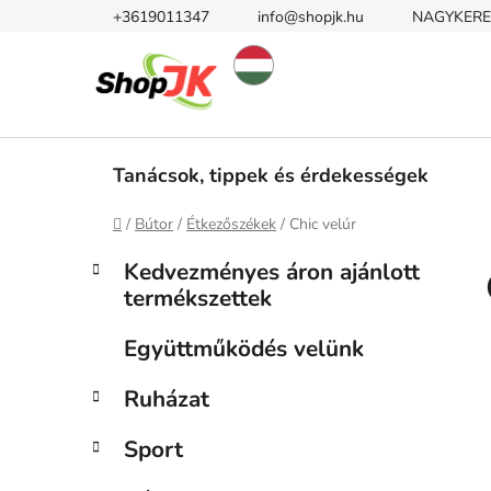
Ugrás
+3619011347
info@shopjk.hu
NAGYKERE
a
fő
tartalomhoz
Tanácsok, tippek és érdekességek
Kezdőlap
/
Bútor
/
Étkezőszékek
/
Chic velúr
O
K
Kategóriák
Kedvezményes áron ajánlott
a
átugrása
l
termékszettek
t
d
e
a
Együttműködés velünk
g
l
ó
Ruházat
s
r
i
ó
Sport
á
p
k
a