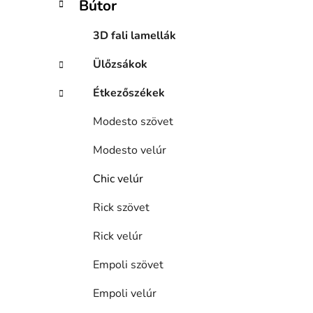
Bútor
n
e
3D fali lamellák
l
Ülőzsákok
Étkezőszékek
Modesto szövet
Modesto velúr
Chic velúr
Rick szövet
Rick velúr
Empoli szövet
Empoli velúr