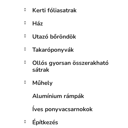
Kerti fóliasatrak
Ház
Utazó bőröndök
Takaróponyvák
Ollós gyorsan összerakható
sátrak
Műhely
Alumínium rámpák
Íves ponyvacsarnokok
Építkezés