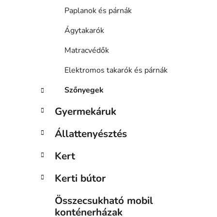
Paplanok és párnák
Ágytakarók
Matracvédők
Elektromos takarók és párnák
Szőnyegek
Gyermekáruk
Állattenyésztés
Kert
Kerti bútor
Összecsukható mobil
konténerházak