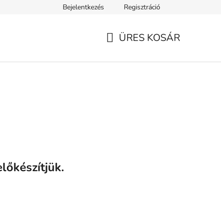
Bejelentkezés
Regisztráció
ELEK
Tanácsok, tippek és érdekességek
A VERSENY FELTÉ
ÜRES KOSÁR
KOSÁR
lőkészítjük.