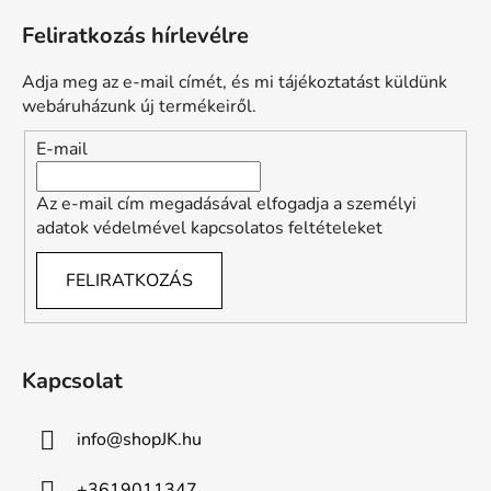
t
á
a
Feliratkozás hírlevélre
b
i
l
r
Adja meg az e-mail címét, és mi tájékoztatást küldünk
é
á
webáruházunk új termékeiről.
n
c
E-mail
y
í
t
Az e-mail cím megadásával elfogadja a személyi
á
adatok védelmével kapcsolatos feltételeket
s
e
FELIRATKOZÁS
l
e
m
e
Kapcsolat
i
info
@
shopJK.hu
+3619011347