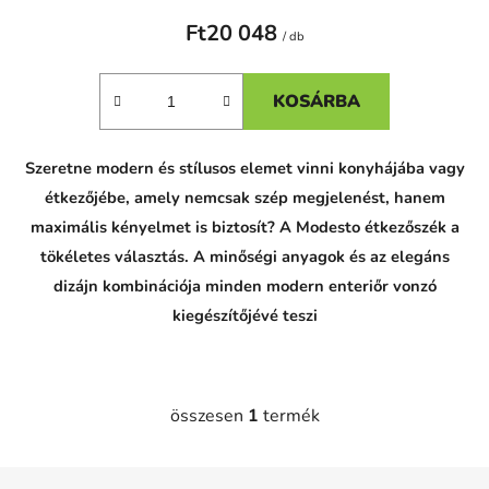
Ft20 048
/ db
KOSÁRBA
Szeretne modern és stílusos elemet vinni konyhájába vagy
étkezőjébe, amely nemcsak szép megjelenést, hanem
maximális kényelmet is biztosít? A Modesto étkezőszék a
tökéletes választás. A minőségi anyagok és az elegáns
dizájn kombinációja minden modern enteriőr vonzó
kiegészítőjévé teszi
összesen
1
termék
L
i
s
L