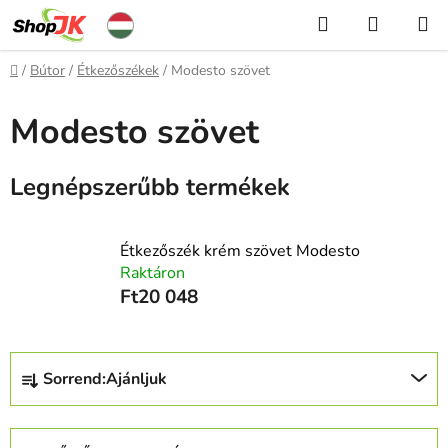
Ugrás
Keresés
KOSÁR
a
fő
Kezdőlap
/
Bútor
/
Étkezőszékek
/
Modesto szövet
tartalomhoz
Modesto szövet
Legnépszerűbb termékek
Étkezőszék krém szövet Modesto
Raktáron
Ft20 048
T
Sorrend:
Ajánljuk
e
r
m