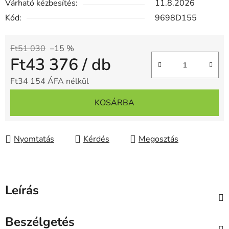
Várható kézbesítés:
11.8.2026
Kód:
9698D155
Ft51 030
–15 %
Ft43 376
/ db
Ft34 154 ÁFA nélkül
Egységár:
KOSÁRBA
Nyomtatás
Kérdés
Megosztás
Leírás
Beszélgetés