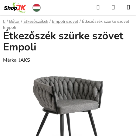
Ugrás
Keresés
KOSÁR
a
fő
Kezdőlap
/
Bútor
/
Étkezőszékek
/
Empoli szövet
/
Étkezőszék szürke szövet
tartalomhoz
Empoli
Étkezőszék szürke szövet
Empoli
Márka:
JAKS