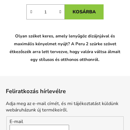
KOSÁRBA
Olyan széket keres, amely lenyűgöz dizájnjával és
maximális kényelmet nyújt? A Peru 2 szürke szövet
étkezőszék arra lett tervezve, hogy valóra váltsa álmait
egy stílusos és otthonos otthonról.
L
á
Feliratkozás hírlevélre
b
l
Adja meg az e-mail címét, és mi tájékoztatást küldünk
é
webáruházunk új termékeiről.
c
E-mail