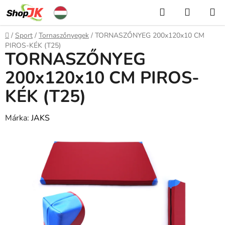
Ugrás
Keresés
KOSÁR
a
fő
Kezdőlap
/
Sport
/
Tornaszőnyegek
/
TORNASZŐNYEG 200x120x10 CM
tartalomhoz
PIROS-KÉK (T25)
TORNASZŐNYEG
200x120x10 CM PIROS-
KÉK (T25)
Márka:
JAKS