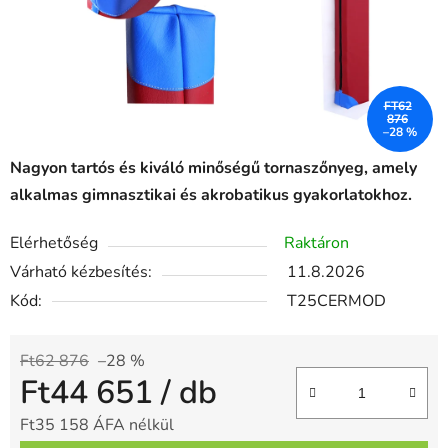
FT62
876
–28 %
Nagyon tartós és kiváló minőségű tornaszőnyeg, amely
alkalmas gimnasztikai és akrobatikus gyakorlatokhoz.
Elérhetőség
Raktáron
Várható kézbesítés:
11.8.2026
Kód:
T25CERMOD
Ft62 876
–28 %
Ft44 651
/ db
Ft35 158 ÁFA nélkül