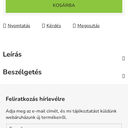
Egységár:
KOSÁRBA
Nyomtatás
Kérdés
Megosztás
Leírás
Beszélgetés
L
á
Feliratkozás hírlevélre
b
l
Adja meg az e-mail címét, és mi tájékoztatást küldünk
é
webáruházunk új termékeiről.
c