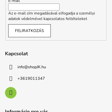
E-mail
Az e-mail cím megadásával elfogadja a személyi
adatok védelmével kapcsolatos feltételeket
FELIRATKOZÁS
Kapcsolat
info
@
shopJK.hu
+3619011347
Informácie pre vás