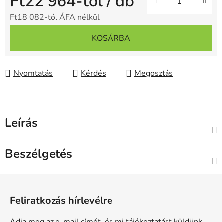
Ft22 964
-tól
/ db
Ft18 082
-tól ÁFA nélkül
Egységár:
KOSÁRBA
Nyomtatás
Kérdés
Megosztás
Leírás
Beszélgetés
L
á
Feliratkozás hírlevélre
b
l
Adja meg az e-mail címét, és mi tájékoztatást küldünk