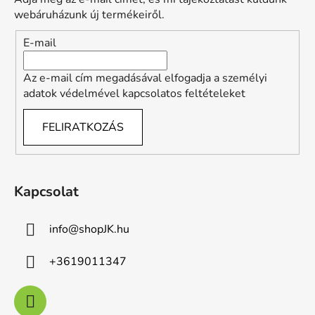
é
webáruházunk új termékeiről.
c
E-mail
Az e-mail cím megadásával elfogadja a személyi
adatok védelmével kapcsolatos feltételeket
FELIRATKOZÁS
Kapcsolat
info
@
shopJK.hu
+3619011347