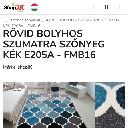
Ugrás
Keresés
KOSÁR
a
fő
Kezdőlap
/
Bútor
/
Szőnyegek
/
RÖVID BOLYHOS SZUMATRA SZŐNYEG
tartalomhoz
KÉK E205A - FMB16
RÖVID BOLYHOS
SZUMATRA SZŐNYEG
KÉK E205A - FMB16
Márka:
shopJK