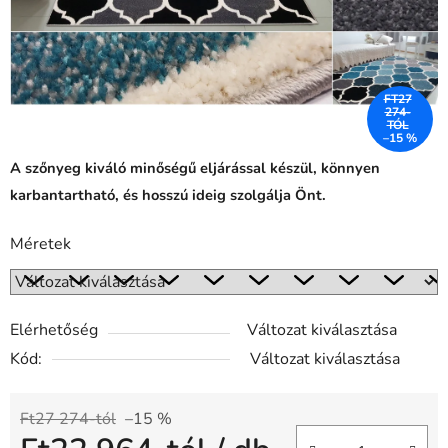
FT27
274-
TÓL
–15 %
A szőnyeg kiváló minőségű eljárással készül, könnyen
karbantartható, és hosszú ideig szolgálja Önt.
Méretek
Elérhetőség
Változat kiválasztása
Kód:
Változat kiválasztása
Ft27 274-tól
–15 %