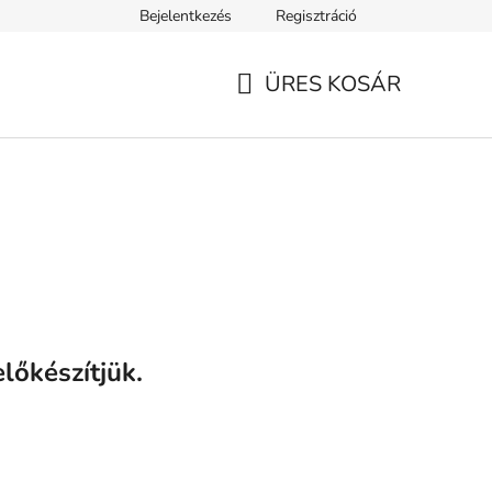
Bejelentkezés
Regisztráció
ELEK
Tanácsok, tippek és érdekességek
A VERSENY FELTÉ
ÜRES KOSÁR
KOSÁR
lőkészítjük.