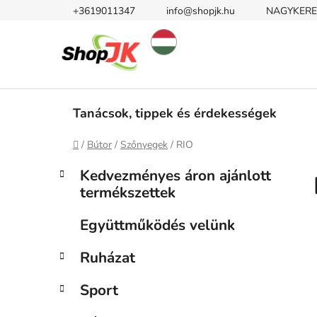
Ugrás
+3619011347
info@shopjk.hu
NAGYKERE
a
fő
tartalomhoz
Tanácsok, tippek és érdekességek
Kezdőlap
/
Bútor
/
Szőnyegek
/
RIO
O
K
Kategóriák
Kedvezményes áron ajánlott
a
átugrása
l
termékszettek
t
d
e
a
Együttműködés velünk
g
l
ó
Ruházat
s
r
i
ó
Sport
á
p
k
a