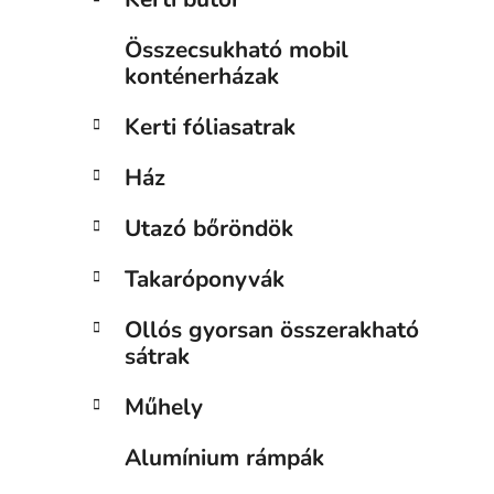
Összecsukható mobil
konténerházak
Kerti fóliasatrak
Ház
Utazó bőröndök
Takaróponyvák
Ollós gyorsan összerakható
sátrak
Műhely
Alumínium rámpák