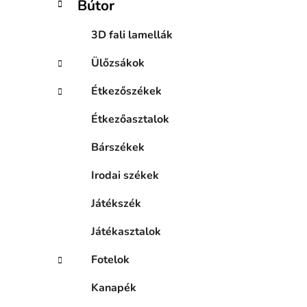
Bútor
n
e
3D fali lamellák
l
Ülőzsákok
Étkezőszékek
Étkezőasztalok
Bárszékek
Irodai székek
Játékszék
Játékasztalok
Fotelok
Kanapék