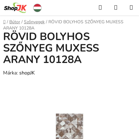
Ugrás
Keresés
KOSÁR
a
fő
Kezdőlap
/
Bútor
/
Szőnyegek
/
RÖVID BOLYHOS SZŐNYEG MUXESS
tartalomhoz
ARANY 10128A
RÖVID BOLYHOS
SZŐNYEG MUXESS
ARANY 10128A
Márka:
shopJK