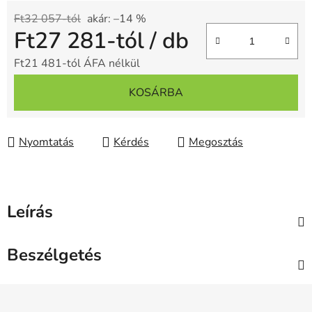
Ft32 057-tól
akár: –14 %
Ft27 281
-tól
/ db
Ft21 481
-tól ÁFA nélkül
Egységár:
KOSÁRBA
Nyomtatás
Kérdés
Megosztás
Leírás
Beszélgetés
L
á