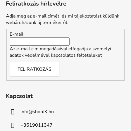
Feliratkozás hírlevélre
b
l
Adja meg az e-mail címét, és mi tájékoztatást küldünk
é
webáruházunk új termékeiről.
c
E-mail
Az e-mail cím megadásával elfogadja a személyi
adatok védelmével kapcsolatos feltételeket
FELIRATKOZÁS
Kapcsolat
info
@
shopJK.hu
+3619011347