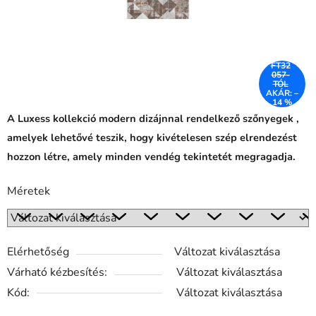
FT32
057-
TÓL
AKÁR: –
14 %
A Luxess kollekció modern dizájnnal rendelkező szőnyegek ,
amelyek lehetővé teszik, hogy kivételesen szép elrendezést
hozzon létre, amely minden vendég tekintetét megragadja.
Méretek
Elérhetőség
Változat kiválasztása
Várható kézbesítés:
Változat kiválasztása
Kód:
Változat kiválasztása