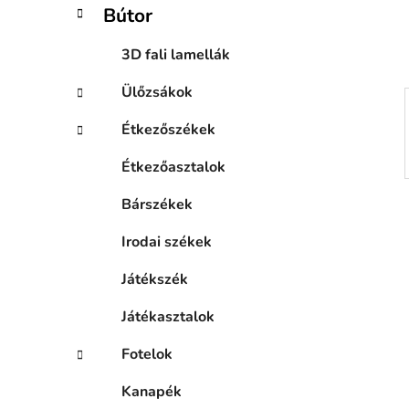
a
Bútor
n
e
3D fali lamellák
l
Ülőzsákok
Étkezőszékek
Étkezőasztalok
Bárszékek
Irodai székek
Játékszék
Játékasztalok
Fotelok
Kanapék