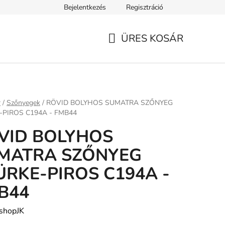
Bejelentkezés
Regisztráció
ELEK
Tanácsok, tippek és érdekességek
A VERSENY FELTÉ
ÜRES KOSÁR
KOSÁR
ap
r
/
Szőnyegek
/
RÖVID BOLYHOS SUMATRA SZŐNYEG
-PIROS C194A - FMB44
VID BOLYHOS
MATRA SZŐNYEG
ÜRKE-PIROS C194A -
B44
shopJK