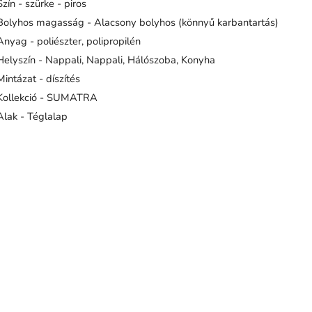
Szín - szürke - piros
Bolyhos magasság - Alacsony bolyhos (könnyű karbantartás)
Anyag - poliészter, polipropilén
Helyszín - Nappali, Nappali, Hálószoba, Konyha
Mintázat - díszítés
Kollekció - SUMATRA
Alak - Téglalap