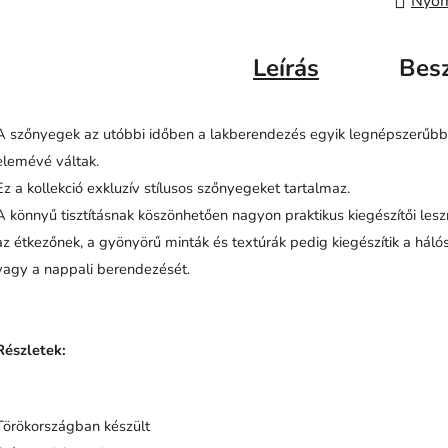
Nyom
Leírás
Bes
A szőnyegek az utóbbi időben a lakberendezés egyik legnépszerűbb
elemévé váltak.
Ez a kollekció exkluzív stílusos szőnyegeket tartalmaz.
A könnyű tisztításnak köszönhetően nagyon praktikus kiegészítői les
az étkezőnek, a gyönyörű minták és textúrák pedig kiegészítik a hál
vagy a nappali berendezését.
Részletek:
Törökországban készült