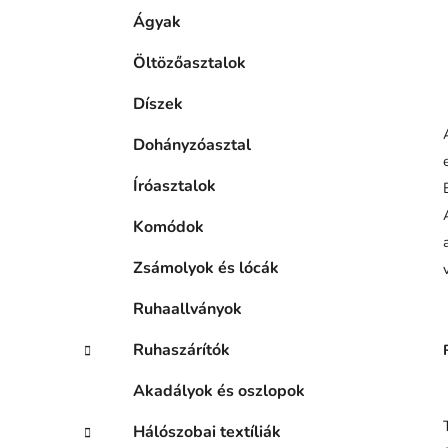
Ágyak
Öltözőasztalok
Díszek
Dohányzóasztal
Íróasztalok
Komódok
Zsámolyok és lócák
Ruhaallványok
Ruhaszárítók
Akadályok és oszlopok
Hálószobai textíliák