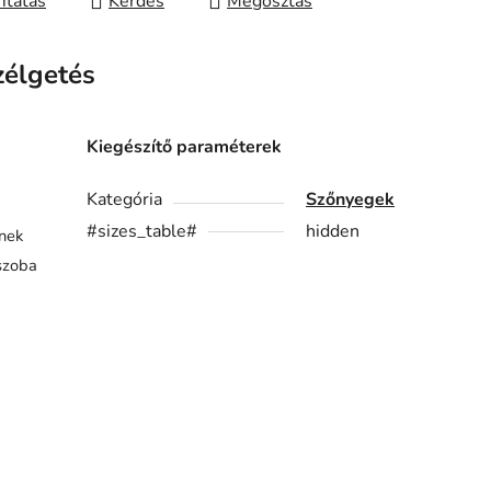
tatás
Kérdés
Megosztás
zélgetés
Kiegészítő paraméterek
Kategória
Szőnyegek
#sizes_table#
hidden
znek
ószoba