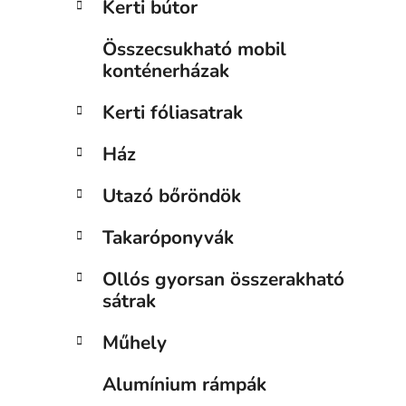
Kerti bútor
Összecsukható mobil
konténerházak
Kerti fóliasatrak
Ház
Utazó bőröndök
Takaróponyvák
Ollós gyorsan összerakható
sátrak
Műhely
Alumínium rámpák