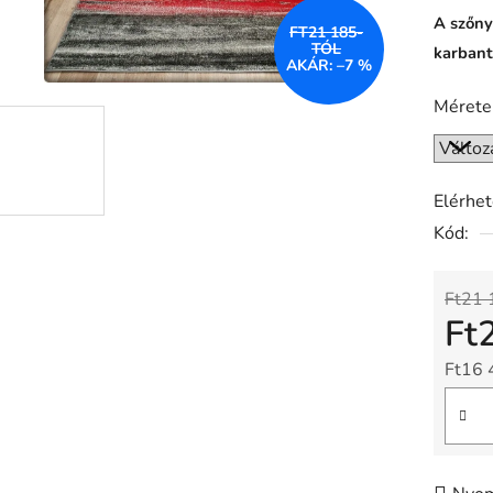
A szőny
FT21 185-
TÓL
karbant
AKÁR: –7 %
Mérete
Elérhe
Kód:
Ft21 
Ft
Ft16 
Egysé