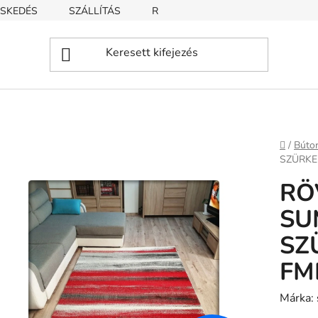
SKEDÉS
SZÁLLÍTÁS
REKLAMÁCIÓ
ÜZLETI FELTÉT
Kezdől
/
Búto
SZÜRKE
RÖ
SU
SZ
FM
Márka: