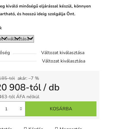
eg kiváló minőségű eljárással készül, könnyen
artható, és hosszú ideig szolgálja Önt.
k
tőség
Változat kiválasztása
Változat kiválasztása
185-tól
akár: –7 %
20 908
-tól
/ db
463
-tól ÁFA nélkül
gár:
KOSÁRBA