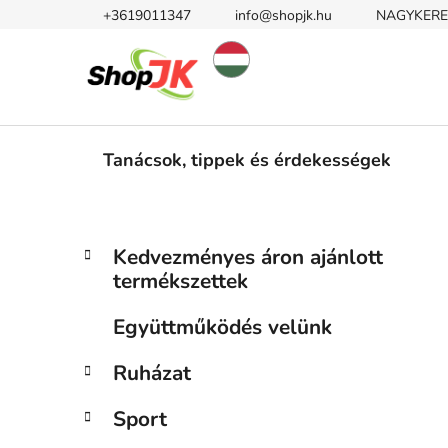
Ugrás
+3619011347
info@shopjk.hu
NAGYKERE
a
fő
tartalomhoz
Tanácsok, tippek és érdekességek
O
K
Kategóriák
Kedvezményes áron ajánlott
a
átugrása
l
termékszettek
t
d
e
a
Együttműködés velünk
g
l
ó
Ruházat
s
r
i
ó
Sport
á
p
k