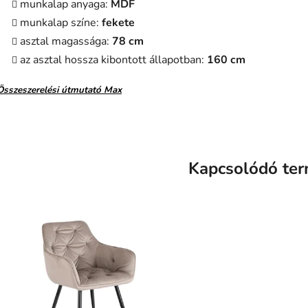
munkalap anyaga:
MDF
munkalap színe:
fekete
asztal magassága:
78 cm
az asztal hossza kibontott állapotban:
160 cm
Összeszerelési útmutató Max
Kapcsolódó te