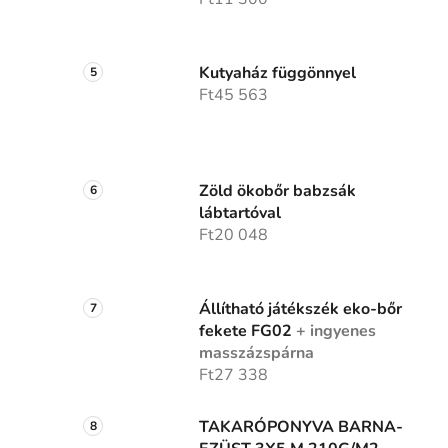
Kutyaház függönnyel
Ft45 563
Zöld ökobőr babzsák
lábtartóval
Ft20 048
Állítható játékszék eko-bőr
fekete FG02
+ ingyenes
masszázspárna
Ft27 338
TAKARÓPONYVA BARNA-