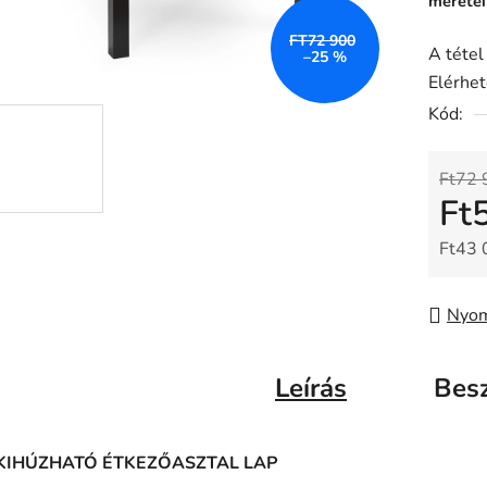
méretei
FT72 900
A tétel
–25 %
Elérhe
Kód:
Ft72 
Ft
Ft43 
Egysé
Nyom
Leírás
Bes
KIHÚZHATÓ ÉTKEZŐASZTAL LAP