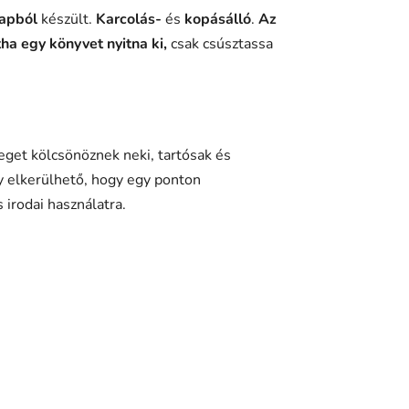
lapból
készült.
Karcolás-
és
kopásálló
.
Az
ha egy könyvet nyitna ki,
csak csúsztassa
lleget kölcsönöznek neki, tartósak és
így elkerülhető, hogy egy ponton
s irodai használatra.