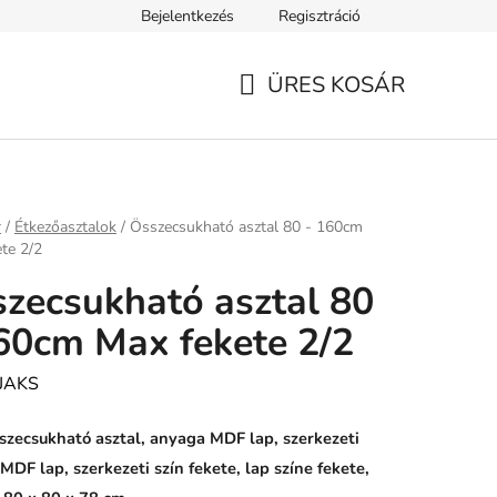
Bejelentkezés
Regisztráció
ELEK
Tanácsok, tippek és érdekességek
A VERSENY FELTÉ
ÜRES KOSÁR
KOSÁR
ap
r
/
Étkezőasztalok
/
Összecsukható asztal 80 - 160cm
te 2/2
zecsukható asztal 80
60cm Max fekete 2/2
JAKS
zecsukható asztal, anyaga MDF lap, szerkezeti
MDF lap, szerkezeti szín fekete, lap színe fekete,