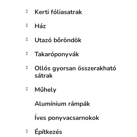
Kerti fóliasatrak
Ház
Utazó bőröndök
Takaróponyvák
Ollós gyorsan összerakható
sátrak
Műhely
Alumínium rámpák
Íves ponyvacsarnokok
Építkezés