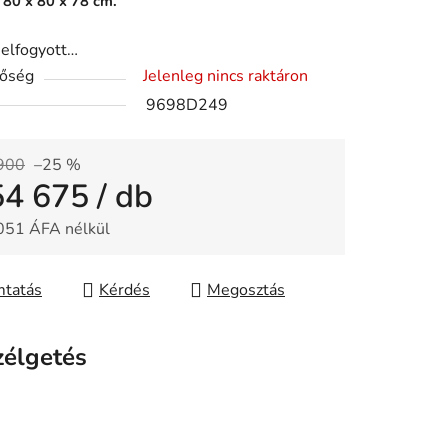
 80 x 80 x 78 cm.
 elfogyott…
tőség
Jelenleg nincs raktáron
9698D249
900
–25 %
54 675
/ db
051 ÁFA nélkül
gár:
tatás
Kérdés
Megosztás
zélgetés