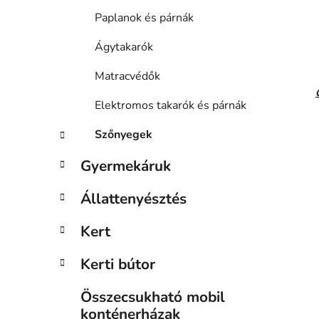
Paplanok és párnák
Ágytakarók
Matracvédők
Elektromos takarók és párnák
Szőnyegek
Gyermekáruk
Állattenyésztés
Kert
Kerti bútor
Összecsukható mobil
konténerházak