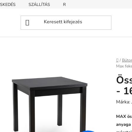
SKEDÉS
SZÁLLÍTÁS
REKLAMÁCIÓ
ÜZLETI FELTÉT
Kezdől
/
Búto
Max feke
Öss
- 1
Márka:
MAX öss
anyaga 