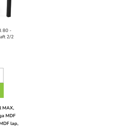
l 80 -
aft 2/2
l MAX,
aga MDF
 MDF lap,