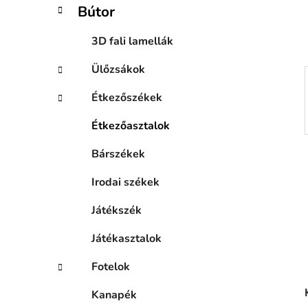
a
Bútor
n
e
3D fali lamellák
l
Ülőzsákok
Étkezőszékek
Étkezőasztalok
Bárszékek
Irodai székek
Játékszék
Játékasztalok
Fotelok
Kanapék