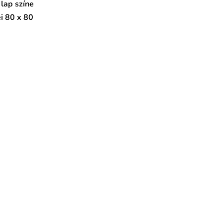
 lap színe
i 80 x 80