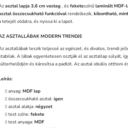
Az
asztal lapja 3,6 cm vastag
, és
fekete
színű
laminált MDF-
asztal
összecsukható funkcióval
rendelkezik,
kibontható, mint
a tetejét oldalra, és nyissa ki a lapot.
AZ ASZTALLÁBAK MODERN TRENDJE
Az asztallábak teszik teljessé az egészet, és divatos, trendi je
stabilak. A lábak egyenletesen osztják el az asztallap súlyát, 
túlterhelődjön és károsítsa a padlót. Az asztal ideális otthoni é
Leírás:
anyag:
MDF lap
összecsukható asztal:
igen
asztal alakja:
négyzet
test színe:
fekete
test anyaga:
MDF