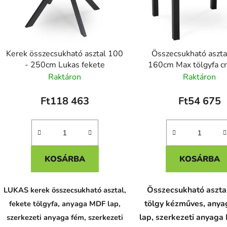
Kerek összecsukható asztal 100
Összecsukható aszta
- 250cm Lukas fekete
160cm Max tölgyfa cr
Raktáron
Raktáron
Ft118 463
Ft54 675
KOSÁRBA
KOSÁRBA
Összecsukható aszta
LUKAS kerek összecsukható asztal,
tölgy kézműves, any
fekete tölgyfa, anyaga MDF lap,
lap, szerkezeti anyaga
szerkezeti anyaga fém, szerkezeti