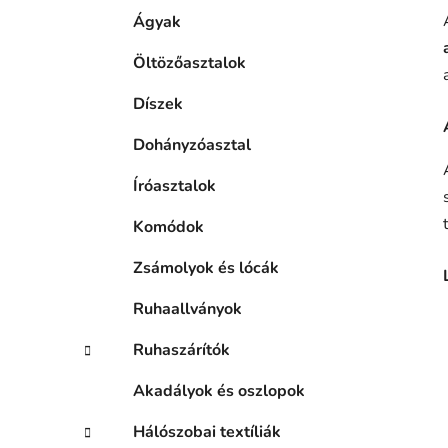
Ágyak
Öltözőasztalok
Díszek
Dohányzóasztal
Íróasztalok
Komódok
Zsámolyok és lócák
Ruhaallványok
Ruhaszárítók
Akadályok és oszlopok
Hálószobai textíliák