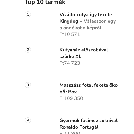
Top 10 termék
Vízálló kutyaágy fekete
Kingdog
+ Válasszon egy
ajándékot a képről
Ft10 571
Kutyaház előszobával
szürke XL
Ft74 723
Masszázs fotel fekete öko
bőr Box
Ft109 350
Gyermek focimez zoknival
Ronaldo Portugál
Ft11 300