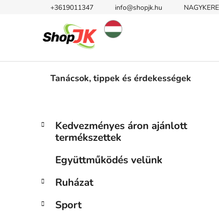
Ugrás
+3619011347
info@shopjk.hu
NAGYKERE
a
fő
tartalomhoz
Tanácsok, tippek és érdekességek
O
K
Kategóriák
Kedvezményes áron ajánlott
a
átugrása
l
termékszettek
t
d
e
a
Együttműködés velünk
g
l
ó
Ruházat
s
r
i
ó
Sport
á
p
k