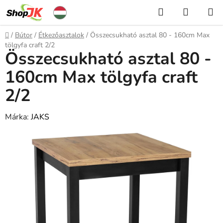
Ugrás
Keresés
KOSÁR
a
fő
Kezdőlap
/
Bútor
/
Étkezőasztalok
/
Összecsukható asztal 80 - 160cm Max
tartalomhoz
tölgyfa craft 2/2
Összecsukható asztal 80 -
160cm Max tölgyfa craft
2/2
Márka:
JAKS