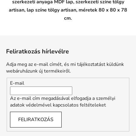
szerkezeti anyaga MDF lap, szerkezeti színe tölgy
artisan, lap színe tölgy artisan, méretek 80 x 80 x 78
cm.
L
á
Feliratkozás hírlevélre
b
l
Adja meg az e-mail címét, és mi tájékoztatást küldünk
é
webáruházunk új termékeiről.
c
E-mail
Az e-mail cím megadásával elfogadja a személyi
adatok védelmével kapcsolatos feltételeket
FELIRATKOZÁS