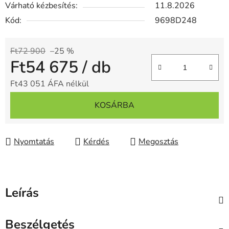
Várható kézbesítés:
11.8.2026
Kód:
9698D248
Ft72 900
–25 %
Ft54 675
/ db
Ft43 051 ÁFA nélkül
Egységár:
KOSÁRBA
Nyomtatás
Kérdés
Megosztás
Leírás
Beszélgetés