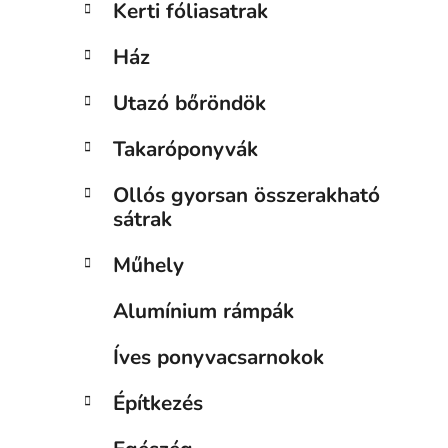
Kerti fóliasatrak
Ház
Utazó bőröndök
Takaróponyvák
Ollós gyorsan összerakható
sátrak
Műhely
Alumínium rámpák
Íves ponyvacsarnokok
Építkezés