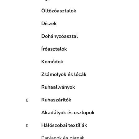
Öltözőasztalok
Díszek
Dohányzóasztal
Íróasztalok
Komódok
Zsámolyok és lócák
Ruhaallványok
Ruhaszárítók
Akadályok és oszlopok
Hálószobai textíliák
Paplanok és párnák