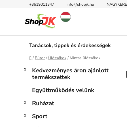
Ugrás
+3619011347
info@shopjk.hu
NAGYKERE
a
fő
tartalomhoz
Tanácsok, tippek és érdekességek
Kezdőlap
/
Bútor
/
Ülőzsákok
/
Mintás ülőzsákok
O
K
Kategóriák
Kedvezményes áron ajánlott
a
átugrása
l
termékszettek
t
d
e
a
Együttműködés velünk
g
l
ó
Ruházat
s
r
i
ó
Sport
á
p
k
a