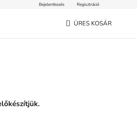
Bejelentkezés
Regisztráció
ELEK
Tanácsok, tippek és érdekességek
A VERSENY FELTÉ
ÜRES KOSÁR
KOSÁR
lőkészítjük.