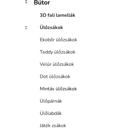
Bútor
n
e
3D fali lamellák
l
Ülőzsákok
Ekobőr ülőzsákok
Teddy ülőzsákok
Velúr ülőzsákok
Dot ülőzsákok
Mintás ülőzsákok
Ülőpárnák
Ülőlabdák
Játék zsákok