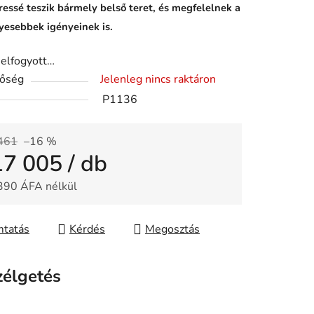
ressé teszik bármely belső teret, és megfelelnek a
yesebbek igényeinek is.
 elfogyott…
tőség
Jelenleg nincs raktáron
P1136
461
–16 %
17 005
/ db
390 ÁFA nélkül
gár:
tatás
Kérdés
Megosztás
zélgetés