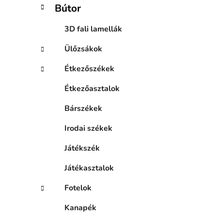
a
Bútor
n
e
3D fali lamellák
l
Ülőzsákok
Étkezőszékek
Étkezőasztalok
Bárszékek
Irodai székek
Játékszék
Játékasztalok
Fotelok
Kanapék