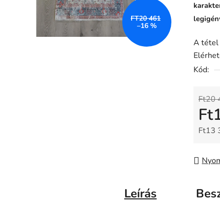
karakte
FT20 461
legigén
–16 %
A tétel
Elérhe
Kód:
Ft20 
Ft
Ft13 
Egysé
Nyom
Leírás
Bes