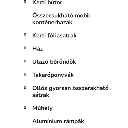
Kerti bútor
Összecsukható mobil
konténerházak
Kerti fóliasatrak
Ház
Utazó bőröndök
Takaróponyvák
Ollós gyorsan összerakható
sátrak
Műhely
Alumínium rámpák