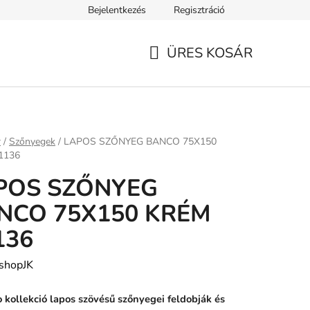
Bejelentkezés
Regisztráció
ELEK
Tanácsok, tippek és érdekességek
A VERSENY FELTÉ
ÜRES KOSÁR
KOSÁR
ap
r
/
Szőnyegek
/
LAPOS SZŐNYEG BANCO 75X150
1136
POS SZŐNYEG
NCO 75X150 KRÉM
136
shopJK
 kollekció lapos szövésű szőnyegei feldobják és