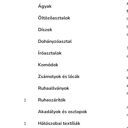
Ágyak
Öltözőasztalok
Díszek
Dohányzóasztal
Íróasztalok
Komódok
Zsámolyok és lócák
Ruhaallványok
Ruhaszárítók
Akadályok és oszlopok
Hálószobai textíliák