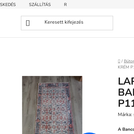
SKEDÉS
SZÁLLÍTÁS
REKLAMÁCIÓ
ÜZLETI FELTÉT
Kezdől
/
Búto
KRÉM P
LA
BA
P1
Márka:
A Banco