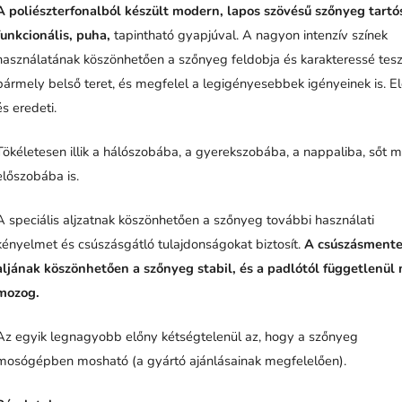
A poliészterfonalból készült modern, lapos szövésű szőnyeg tartó
funkcionális, puha,
tapintható gyapjúval. A nagyon intenzív színek
használatának köszönhetően a szőnyeg feldobja és karakteressé tesz
bármely belső teret, és megfelel a legigényesebbek igényeinek is. E
és eredeti.
Tökéletesen illik a hálószobába, a gyerekszobába, a nappaliba, sőt 
előszobába is.
A speciális aljzatnak köszönhetően a szőnyeg további használati
kényelmet és csúszásgátló tulajdonságokat biztosít.
A csúszásment
aljának köszönhetően a szőnyeg stabil, és a padlótól függetlenül
mozog.
Az egyik legnagyobb előny kétségtelenül az, hogy a szőnyeg
mosógépben mosható (a gyártó ajánlásainak megfelelően).