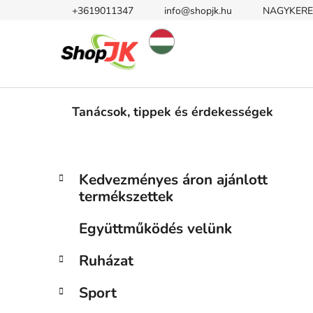
Ugrás
+3619011347
info@shopjk.hu
NAGYKERE
a
fő
tartalomhoz
Tanácsok, tippek és érdekességek
O
K
Kategóriák
Kedvezményes áron ajánlott
a
átugrása
l
termékszettek
t
d
e
a
Együttműködés velünk
g
l
ó
Ruházat
s
r
i
ó
Sport
á
p
k