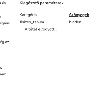
Kiegészítő paraméterek
s és
Kategória
Szőnyegek
i
#sizes_table#
hidden
legáns
A tétel elfogyott…
még az
es
 nem