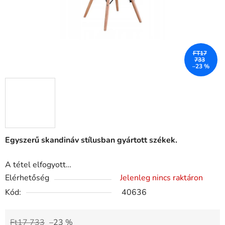
FT17
733
–23 %
Egyszerű skandináv stílusban gyártott székek.
A tétel elfogyott…
Elérhetőség
Jelenleg nincs raktáron
Kód:
40636
Ft17 733
–23 %