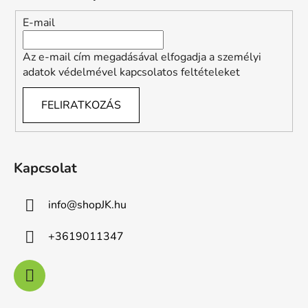
c
E-mail
Az e-mail cím megadásával elfogadja a személyi
adatok védelmével kapcsolatos feltételeket
FELIRATKOZÁS
Kapcsolat
info
@
shopJK.hu
+3619011347