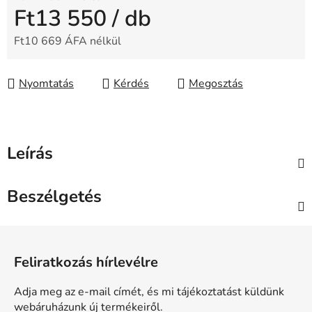
Ft13 550
/ db
Ft10 669 ÁFA nélkül
Egységár:
Nyomtatás
Kérdés
Megosztás
Leírás
Beszélgetés
L
á
Feliratkozás hírlevélre
b
l
Adja meg az e-mail címét, és mi tájékoztatást küldünk
é
webáruházunk új termékeiről.