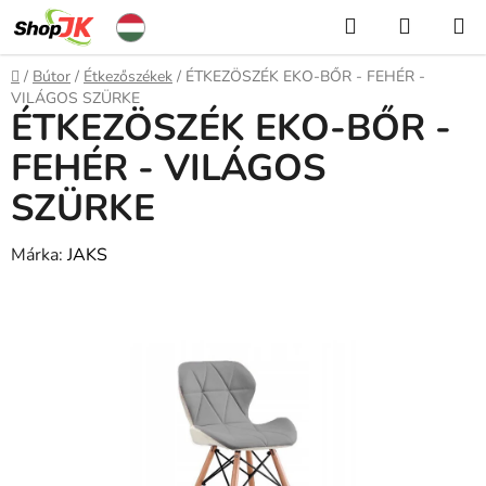
Ugrás
Keresés
KOSÁR
a
fő
Kezdőlap
/
Bútor
/
Étkezőszékek
/
ÉTKEZÖSZÉK EKO-BŐR - FEHÉR -
tartalomhoz
VILÁGOS SZÜRKE
ÉTKEZÖSZÉK EKO-BŐR -
FEHÉR - VILÁGOS
SZÜRKE
Márka:
JAKS