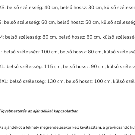
XS: belső szélesség: 40 cm, belső hossz: 30 cm, külső széless
S: belső szélesség: 60 cm, belső hossz: 50 cm, külső szélessé
M: belső szélesség: 80 cm, belső hossz: 60 cm, külső szélessé
L: belső szélesség: 100 cm, belső hossz: 80 cm, külső széless
XL: belső szélesség: 115 cm, belső hossz: 90 cm, külső széle
2XL: belső szélesség: 130 cm, belső hossz: 100 cm, külső szé
C
Figyelmeztetés az ajándékkal kapcsolatban
h
a
G
Az ajándékot a fekhely megrendelésekor kell kiválasztani, a gravírozandó 
P