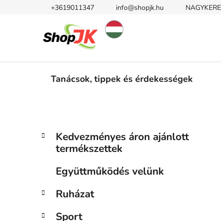
Ugrás
+3619011347
info@shopjk.hu
NAGYKERE
a
fő
tartalomhoz
Tanácsok, tippek és érdekességek
O
K
Kategóriák
Kedvezményes áron ajánlott
a
átugrása
l
termékszettek
t
d
e
a
Együttműködés velünk
g
l
ó
Ruházat
s
r
i
ó
Sport
á