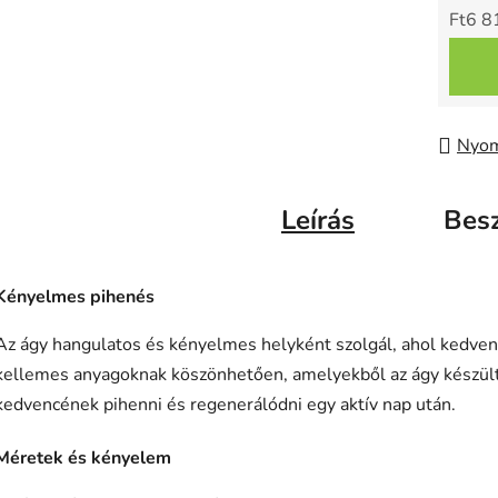
Ft6 8
Egysé
Nyom
Leírás
Bes
Kényelmes pihenés
Az ágy hangulatos és kényelmes helyként szolgál, ahol kedven
kellemes anyagoknak köszönhetően, amelyekből az ágy készült,
kedvencének pihenni és regenerálódni egy aktív nap után.
Méretek és kényelem