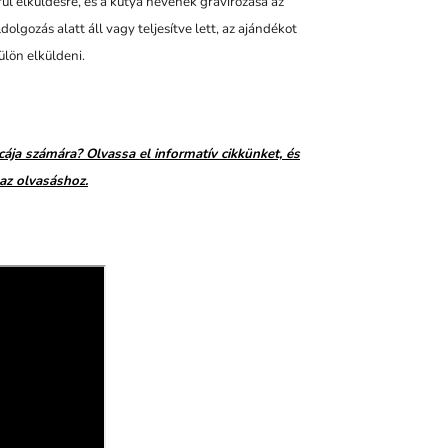
rül elküldésre, és a kutya nevének gravírozása az
lgozás alatt áll vagy teljesítve lett, az ajándékot
ülön elküldeni.
cája számára? Olvassa el informatív cikkünket, és
 az olvasáshoz.