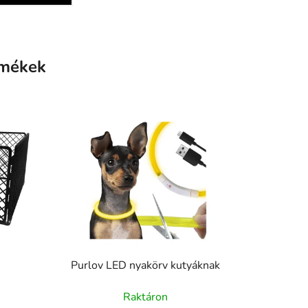
rmékek
Purlov LED nyakörv kutyáknak
Raktáron