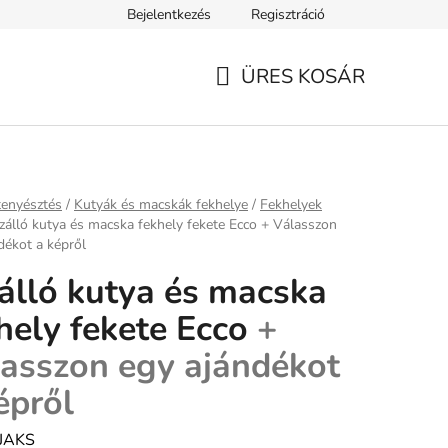
Bejelentkezés
Regisztráció
ELEK
Tanácsok, tippek és érdekességek
A VERSENY FELTÉ
ÜRES KOSÁR
KOSÁR
ap
tenyésztés
/
Kutyák és macskák fekhelye
/
Fekhelyek
zálló kutya és macska fekhely fekete Ecco
+ Válasszon
dékot a képről
álló kutya és macska
hely fekete Ecco
+
asszon egy ajándékot
épről
JAKS