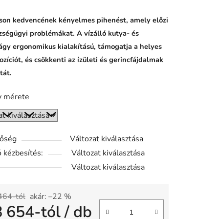
tson kedvencének kényelmes pihenést, amely előzi
zségügyi problémákat. A vízálló kutya- és
gy ergonomikus kialakítású, támogatja a helyes
ozíciót, és csökkenti az ízületi és gerincfájdalmak
tát.
y mérete
tőség
Változat kiválasztása
 kézbesítés:
Változat kiválasztása
Változat kiválasztása
464-tól
akár: –22 %
8 654
-tól
/ db