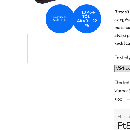
Biztosí
FT10 464-
TÓL
INGYENES
az egés
SZÁLLÍTÁS
AKÁR: –22
%
macskaá
alvási p
kockáza
Fekhel
Elérhe
Várható
Kód:
Ft10 
Ft