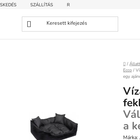
SKEDÉS
SZÁLLÍTÁS
REKLAMÁCIÓ
ÜZLETI FELTÉT
Kezdől
/
Állat
Ecco
/
Ví
egy aján
Víz
fek
Vál
a k
Márka: