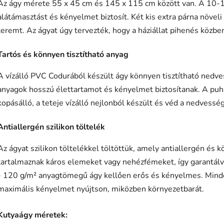
Az ágy mérete 55 x 45 cm és 145 x 115 cm között van. A 10-1
alátámasztást és kényelmet biztosít. Két kis extra párna növel
teremt. Az ágyat úgy tervezték, hogy a háziállat pihenés közb
Tartós és könnyen tisztítható anyag
A vízálló PVC Codurából készült ágy könnyen tisztítható nedves
anyagok hosszú élettartamot és kényelmet biztosítanak. A puha
kopásálló, a teteje vízálló nejlonból készült és véd a nedvesség
Antiallergén szilikon töltelék
Az ágyat szilikon töltelékkel töltöttük, amely antiallergén és
tartalmaznak káros elemeket vagy nehézfémeket, így garantál
- 120 g/m² anyagtömegű ágy kellően erős és kényelmes. Minden 
maximális kényelmet nyújtson, miközben környezetbarát.
Kutyaágy méretek: