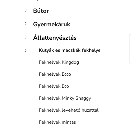
p
k
a
Bútor
n
e
Gyermekáruk
l
Állattenyésztés
Kutyák és macskák fekhelye
Fekhelyek Kingdog
Fekhelyek Ecco
Fekhelyek Eco
Fekhelyek Minky Shaggy
Fekhelyek levehető huzattal
Fekhelyek mintás