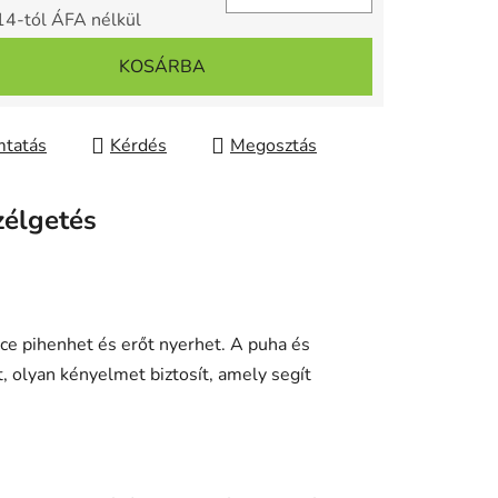
14
-tól ÁFA nélkül
gár:
KOSÁRBA
tatás
Kérdés
Megosztás
zélgetés
ce pihenhet és erőt nyerhet.
A puha és
 olyan kényelmet biztosít, amely segít