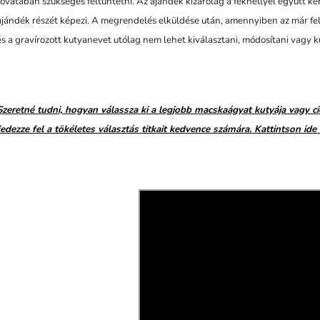
rovatában szükséges feltüntetni. Az ajándék kizárólag a fekhellyel együtt ke
T
p
ajándék részét képezi. A megrendelés elküldése után, amennyiben az már feldo
o
v
és a gravírozott kutyanevet utólag nem lehet kiválasztani, módosítani vagy k
e
d
a
Szeretné tudni, hogyan válassza ki a legjobb macskaágyat kutyája vagy ci
fedezze fel a tökéletes választás titkait kedvence számára. Kattintson ide