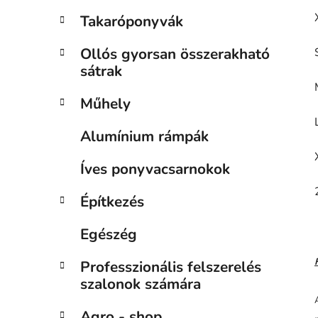
Takaróponyvák
Ollós gyorsan összerakható
sátrak
Műhely
Alumínium rámpák
Íves ponyvacsarnokok
Építkezés
Egészég
Professzionális felszerelés
szalonok számára
t
Agro - shop