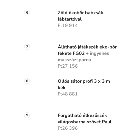
Zöld ökobőr babzsák
lábtartóval
Ft19 914
Állítható játékszék eko-bőr
fekete FG02
+ ingyenes
masszázspárna
Ft27 156
Ollós sátor profi 3 x 3 m
kék
Ft48 881
Forgatható étkezőszék
világosbarna szövet Paul
Ft26 396