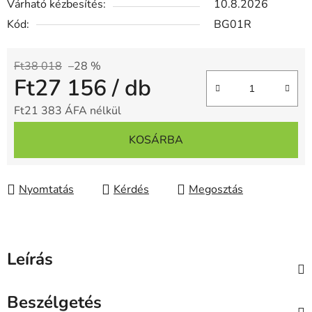
Várható kézbesítés:
10.8.2026
Kód:
BG01R
Ft38 018
–28 %
Ft27 156
/ db
Ft21 383 ÁFA nélkül
Egységár:
KOSÁRBA
Nyomtatás
Kérdés
Megosztás
Leírás
Beszélgetés