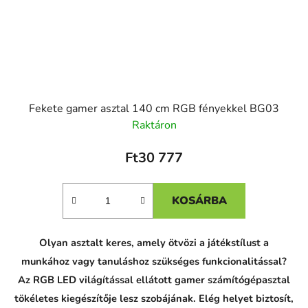
Fekete gamer asztal 140 cm RGB fényekkel BG03
Raktáron
Ft30 777
KOSÁRBA
C
Olyan asztalt keres, amely ötvözi a játékstílust a
h
a
munkához vagy tanuláshoz szükséges funkcionalitással?
t
G
Az RGB LED világítással ellátott gamer számítógépasztal
P
tökéletes kiegészítője lesz szobájának. Elég helyet biztosít,
T