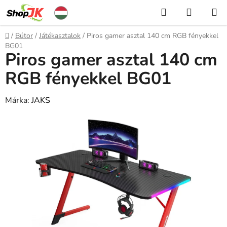
Ugrás
Keresés
KOSÁR
a
fő
Kezdőlap
/
Bútor
/
Játékasztalok
/
Piros gamer asztal 140 cm RGB fényekkel
tartalomhoz
BG01
Piros gamer asztal 140 cm
RGB fényekkel BG01
Márka:
JAKS