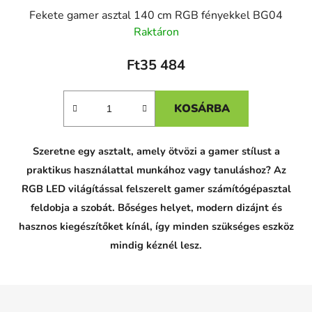
Fekete gamer asztal 140 cm RGB fényekkel BG04
Raktáron
Ft35 484
KOSÁRBA
Szeretne egy asztalt, amely ötvözi a gamer stílust a
praktikus használattal munkához vagy tanuláshoz? Az
RGB LED világítással felszerelt gamer számítógépasztal
feldobja a szobát. Bőséges helyet, modern dizájnt és
hasznos kiegészítőket kínál, így minden szükséges eszköz
mindig kéznél lesz.
L
á