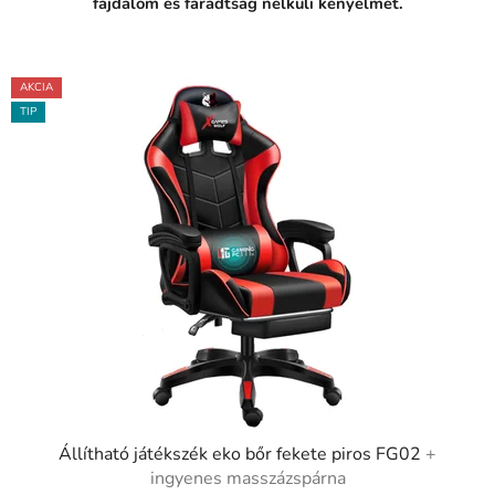
fájdalom és fáradtság nélküli kényelmet.
AKCIA
TIP
Állítható játékszék eko bőr fekete piros FG02
+
ingyenes masszázspárna