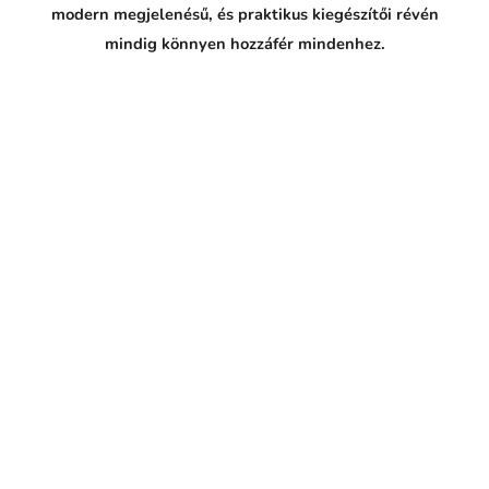
p
modern megjelenésű, és praktikus kiegészítői révén
o
v
mindig könnyen hozzáfér mindenhez.
e
d
a
l
: