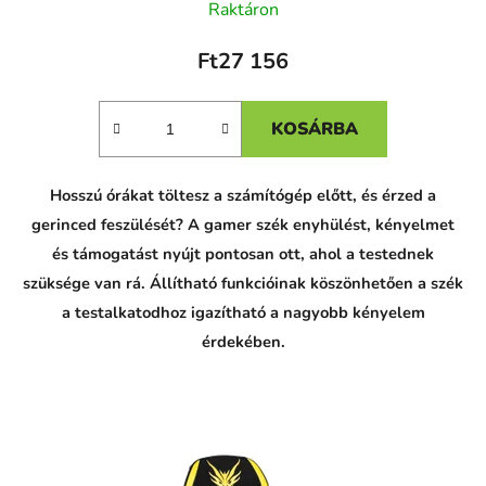
Raktáron
Ft27 156
KOSÁRBA
C
Hosszú órákat töltesz a számítógép előtt, és érzed a
h
a
gerinced feszülését? A gamer szék enyhülést, kényelmet
t
G
és támogatást nyújt pontosan ott, ahol a testednek
P
szüksége van rá. Állítható funkcióinak köszönhetően a szék
T
p
a testalkatodhoz igazítható a nagyobb kényelem
o
v
érdekében.
e
d
a
l
: