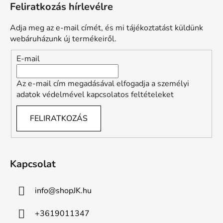
Feliratkozás hírlevélre
b
l
Adja meg az e-mail címét, és mi tájékoztatást küldünk
é
webáruházunk új termékeiről.
c
E-mail
Az e-mail cím megadásával elfogadja a személyi
adatok védelmével kapcsolatos feltételeket
FELIRATKOZÁS
Kapcsolat
info
@
shopJK.hu
+3619011347