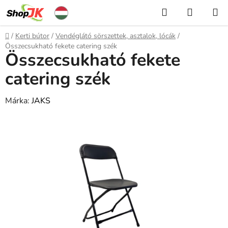
Ugrás
Keresés
KOSÁR
a
fő
Kezdőlap
/
Kerti bútor
/
Vendéglátó sörszettek, asztalok, lócák
/
tartalomhoz
Összecsukható fekete catering szék
Összecsukható fekete
catering szék
Márka:
JAKS