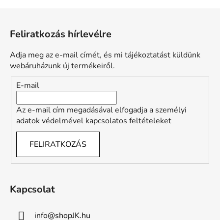
L
á
Feliratkozás hírlevélre
b
l
Adja meg az e-mail címét, és mi tájékoztatást küldünk
é
webáruházunk új termékeiről.
c
E-mail
Az e-mail cím megadásával elfogadja a személyi
adatok védelmével kapcsolatos feltételeket
FELIRATKOZÁS
Kapcsolat
info
@
shopJK.hu