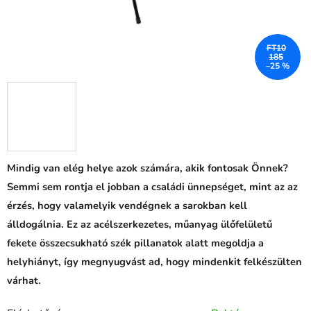
FT10
185
–25 %
Mindig van elég helye azok számára, akik fontosak Önnek?
Semmi sem rontja el jobban a családi ünnepséget, mint az az
érzés, hogy valamelyik vendégnek a sarokban kell
álldogálnia. Ez az acélszerkezetes, műanyag ülőfelületű
fekete összecsukható szék pillanatok alatt megoldja a
helyhiányt, így megnyugvást ad, hogy mindenkit felkészülten
várhat.