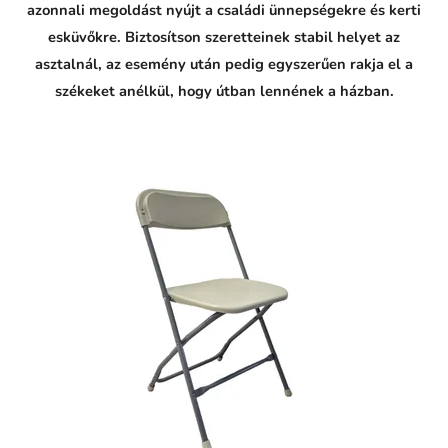
azonnali megoldást nyújt a családi ünnepségekre és kerti
esküvőkre. Biztosítson szeretteinek stabil helyet az
asztalnál, az esemény után pedig egyszerűen rakja el a
székeket anélkül, hogy útban lennének a házban.