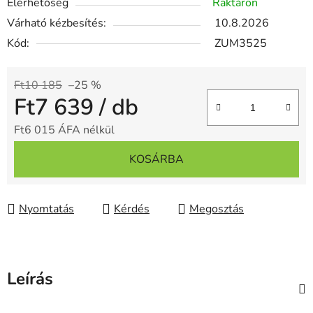
Elérhetőség
Raktáron
Várható kézbesítés:
10.8.2026
Kód:
ZUM3525
Ft10 185
–25 %
Ft7 639
/ db
Ft6 015 ÁFA nélkül
Egységár:
KOSÁRBA
Nyomtatás
Kérdés
Megosztás
Leírás