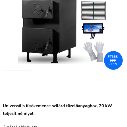
FT355
388
–23 %
Univerzális fűtőkemence szilárd tüzelőanyaghoz, 20 kW
teljesítménnyel