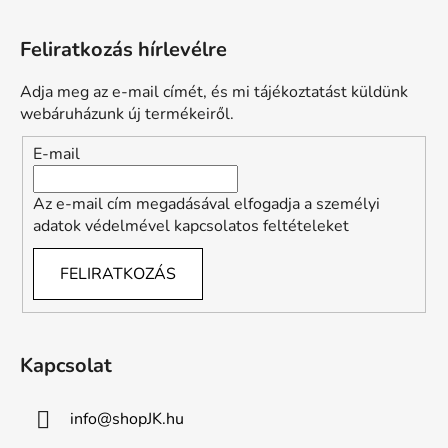
L
á
Feliratkozás hírlevélre
b
l
Adja meg az e-mail címét, és mi tájékoztatást küldünk
é
webáruházunk új termékeiről.
c
E-mail
Az e-mail cím megadásával elfogadja a személyi
adatok védelmével kapcsolatos feltételeket
FELIRATKOZÁS
Kapcsolat
info
@
shopJK.hu