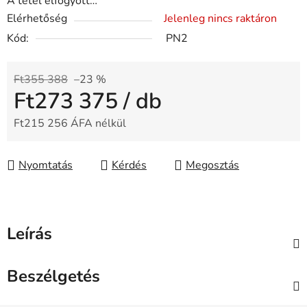
A tétel elfogyott…
Elérhetőség
Jelenleg nincs raktáron
Kód:
PN2
Ft355 388
–23 %
Ft273 375
/ db
Ft215 256 ÁFA nélkül
Egységár:
Nyomtatás
Kérdés
Megosztás
Leírás
Beszélgetés