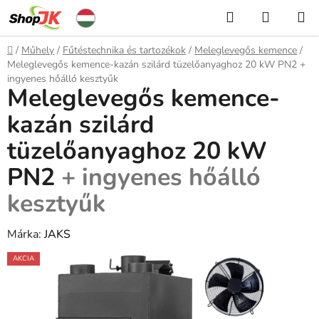
Ugrás
Keresés
KOSÁR
a
fő
Kezdőlap
/
Műhely
/
Fűtéstechnika és tartozékok
/
Meleglevegős kemence
/
tartalomhoz
Meleglevegős kemence-kazán szilárd tüzelőanyaghoz 20 kW PN2
+
ingyenes hőálló kesztyűk
Meleglevegős kemence-
kazán szilárd
tüzelőanyaghoz 20 kW
PN2
+ ingyenes hőálló
kesztyűk
Márka:
JAKS
AKCIA