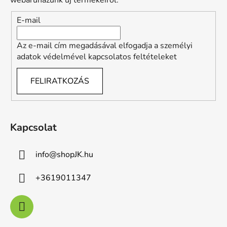
webáruházunk új termékeiről.
c
E-mail
Az e-mail cím megadásával elfogadja a személyi
adatok védelmével kapcsolatos feltételeket
FELIRATKOZÁS
Kapcsolat
info
@
shopJK.hu
+3619011347