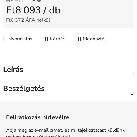
Ft9 912
–18 %
Ft8 093
/ db
Ft6 372 ÁFA nélkül
Egységár:
Nyomtatás
Kérdés
Megosztás
Leírás
Beszélgetés
L
á
Feliratkozás hírlevélre
b
l
Adja meg az e-mail címét, és mi tájékoztatást küldünk
é