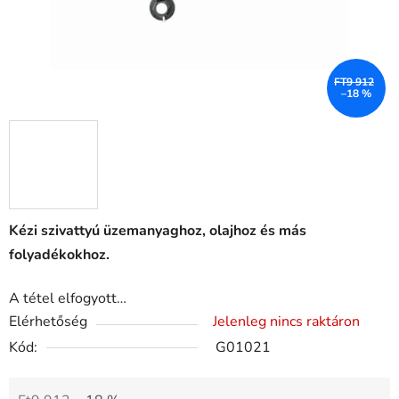
FT9 912
–18 %
Kézi szivattyú üzemanyaghoz, olajhoz és más
folyadékokhoz.
A tétel elfogyott…
Elérhetőség
Jelenleg nincs raktáron
Kód:
G01021