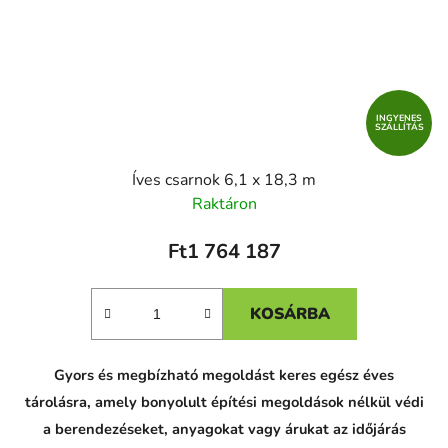
INGYENES
SZÁLLÍTÁS
Íves csarnok 6,1 x 18,3 m
Raktáron
Ft1 764 187
KOSÁRBA
Gyors és megbízható megoldást keres egész éves
tárolásra, amely bonyolult építési megoldások nélkül védi
a berendezéseket, anyagokat vagy árukat az időjárás