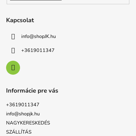
Kapcsolat
info
@
shopJK.hu
+3619011347
Informácie pre vás
+3619011347
info@shopjk.hu
NAGYKERESKEDÉS
SZÁLLÍTÁS