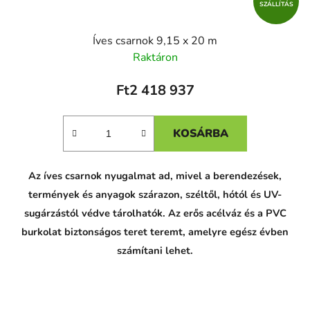
SZÁLLÍTÁS
Íves csarnok 9,15 x 20 m
Raktáron
Ft2 418 937
KOSÁRBA
Az íves csarnok nyugalmat ad, mivel a berendezések,
termények és anyagok szárazon, széltől, hótól és UV-
sugárzástól védve tárolhatók. Az erős acélváz és a PVC
burkolat biztonságos teret teremt, amelyre egész évben
számítani lehet.