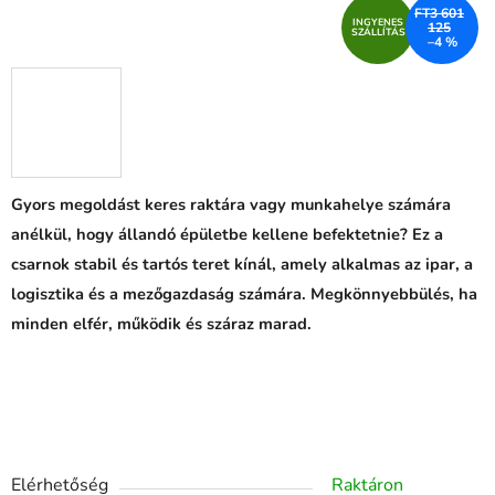
FT3 601
INGYENES
125
SZÁLLÍTÁS
–4 %
Gyors megoldást keres raktára vagy munkahelye számára
anélkül, hogy állandó épületbe kellene befektetnie? Ez a
csarnok stabil és tartós teret kínál, amely alkalmas az ipar, a
logisztika és a mezőgazdaság számára. Megkönnyebbülés, ha
minden elfér, működik és száraz marad.
Elérhetőség
Raktáron