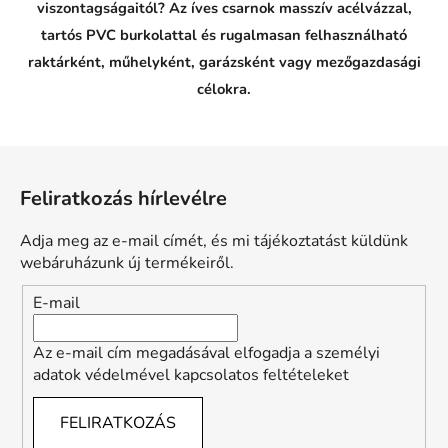
viszontagságaitól? Az íves csarnok masszív acélvázzal,
tartós PVC burkolattal és rugalmasan felhasználható
raktárként, műhelyként, garázsként vagy mezőgazdasági
célokra.
L
á
Feliratkozás hírlevélre
b
l
Adja meg az e-mail címét, és mi tájékoztatást küldünk
é
webáruházunk új termékeiről.
c
E-mail
Az e-mail cím megadásával elfogadja a személyi
adatok védelmével kapcsolatos feltételeket
FELIRATKOZÁS