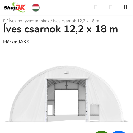
Ugrás
Keresés
KOSÁR
a
fő
Kezdőlap
/
Íves ponyvacsarnokok
/
Íves csarnok 12,2 x 18 m
tartalomhoz
Íves csarnok 12,2 x 18 m
Márka:
JAKS