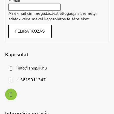
E-mail
Az e-mail cím megadásával elfogadja a személyi
adatok védelmével kapcsolatos feltételeket
FELIRATKOZÁS
Kapcsolat
info
@
shopJK.hu
+3619011347
Informácie pre vás