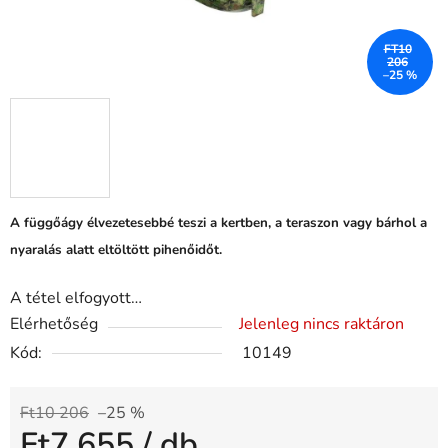
FT10
206
–25 %
A függőágy élvezetesebbé teszi a kertben, a teraszon vagy bárhol a
nyaralás alatt eltöltött pihenőidőt.
A tétel elfogyott…
Elérhetőség
Jelenleg nincs raktáron
Kód:
10149
Ft10 206
–25 %
Ft7 655
/ db