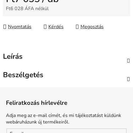
Ft6 028 ÁFA nélkül
Egységár:
Nyomtatás
Kérdés
Megosztás
Leírás
Beszélgetés
L
á
Feliratkozás hírlevélre
b
l
Adja meg az e-mail címét, és mi tájékoztatást küldünk
é
webáruházunk új termékeiről.
c