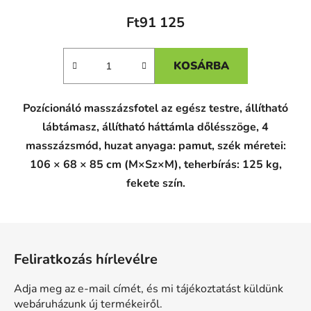
Ft91 125
KOSÁRBA
Pozícionáló masszázsfotel az egész testre, állítható
lábtámasz, állítható háttámla dőlésszöge
, 4
masszázsmód, huzat anyaga: pamut, szék méretei:
106 × 68 × 85 cm (M×Sz×M), teherbírás: 125 kg,
fekete szín.
L
á
Feliratkozás hírlevélre
b
l
Adja meg az e-mail címét, és mi tájékoztatást küldünk
é
webáruházunk új termékeiről.