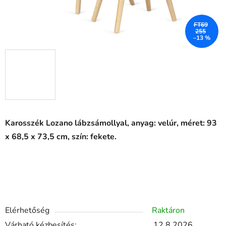
FT69
255
–13 %
Karosszék Lozano lábzsámollyal, anyag: velúr, méret: 93
x 68,5 x 73,5 cm, szín: fekete.
Elérhetőség
Raktáron
Várható kézbesítés:
12.8.2026