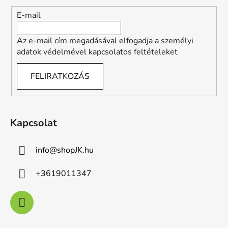
c
E-mail
Az e-mail cím megadásával elfogadja a személyi
adatok védelmével kapcsolatos feltételeket
FELIRATKOZÁS
Kapcsolat
info
@
shopJK.hu
+3619011347