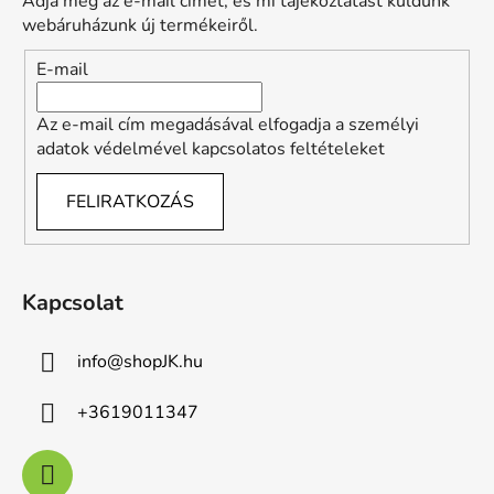
Adja meg az e-mail címét, és mi tájékoztatást küldünk
é
webáruházunk új termékeiről.
c
E-mail
Az e-mail cím megadásával elfogadja a személyi
adatok védelmével kapcsolatos feltételeket
FELIRATKOZÁS
Kapcsolat
info
@
shopJK.hu
+3619011347