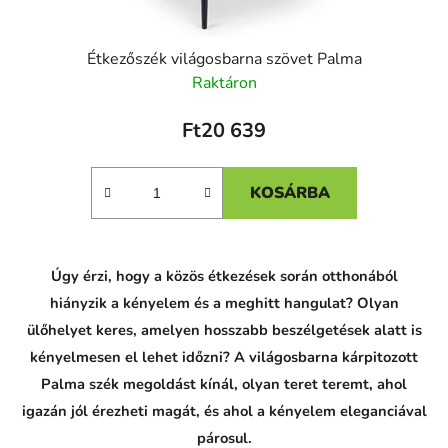
Étkezőszék világosbarna szövet Palma
Raktáron
Ft20 639
KOSÁRBA
C
Úgy érzi, hogy a közös étkezések során otthonából
h
a
hiányzik a kényelem és a meghitt hangulat? Olyan
t
G
ülőhelyet keres, amelyen hosszabb beszélgetések alatt is
P
kényelmesen el lehet időzni? A világosbarna kárpitozott
T
p
Palma szék megoldást kínál, olyan teret teremt, ahol
o
v
igazán jól érezheti magát, és ahol a kényelem eleganciával
e
d
párosul.