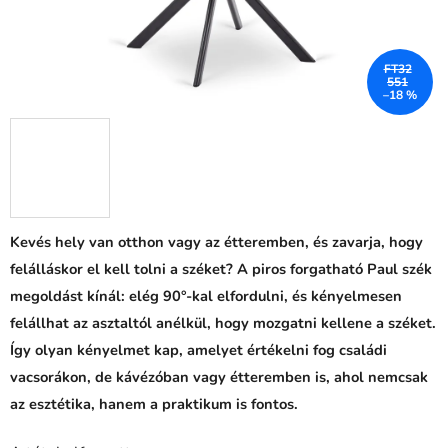
FT32
551
–18 %
Kevés hely van otthon vagy az étteremben, és zavarja, hogy
felálláskor el kell tolni a széket? A piros forgatható Paul szék
megoldást kínál: elég 90°-kal elfordulni, és kényelmesen
felállhat az asztaltól anélkül, hogy mozgatni kellene a széket.
Így olyan kényelmet kap, amelyet értékelni fog családi
vacsorákon, de kávézóban vagy étteremben is, ahol nemcsak
az esztétika, hanem a praktikum is fontos.