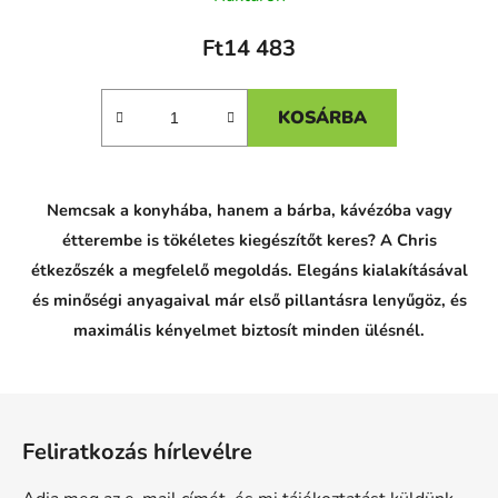
Ft14 483
KOSÁRBA
Nemcsak a konyhába, hanem a bárba, kávézóba vagy
étterembe is tökéletes kiegészítőt keres? A Chris
étkezőszék a megfelelő megoldás. Elegáns kialakításával
és minőségi anyagaival már első pillantásra lenyűgöz, és
maximális kényelmet biztosít minden ülésnél.
L
á
Feliratkozás hírlevélre
b
l