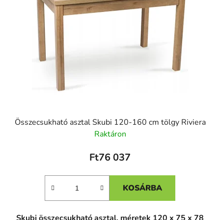
Összecsukható asztal Skubi 120-160 cm tölgy Riviera
Raktáron
Ft76 037
KOSÁRBA
Skubi összecsukható asztal, méretek 120 x 75 x 78