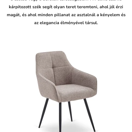
p
kárpitozott szék segít olyan teret teremteni, ahol jól érzi
o
v
magát, és ahol minden pillanat az asztalnál a kényelem és
e
d
az elegancia élményével társul.
a
l
: