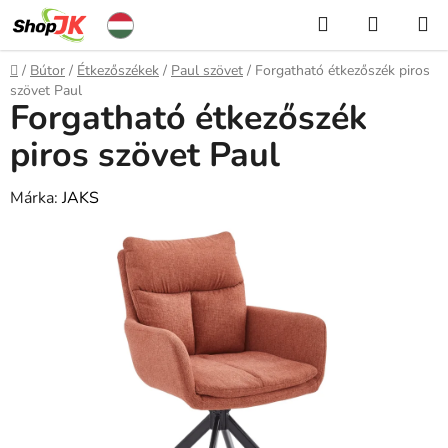
Ugrás
Keresés
KOSÁR
a
fő
Kezdőlap
/
Bútor
/
Étkezőszékek
/
Paul szövet
/
Forgatható étkezőszék piros
tartalomhoz
szövet Paul
Forgatható étkezőszék
piros szövet Paul
Márka:
JAKS