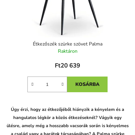
Étkezőszék szürke szövet Palma
Raktáron
Ft20 639
KOSÁRBA
C
Úgy érzi, hogy az étkezőjéből hiányzik a kényelem és a
h
a
hangulatos légkör a közös étkezéseknél? Vágyik egy
t
G
ülésre, amely még a hosszabb vacsorák során is kényelmes
P
a család vagy a barátok társaságában? A Palma szürke
T