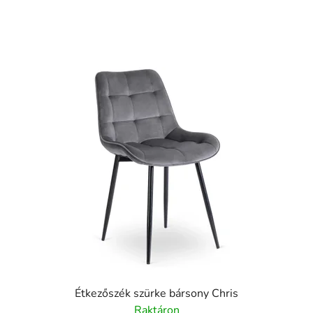
a
l
:
Étkezőszék szürke bársony Chris
Raktáron