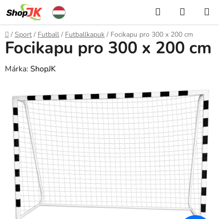
Ugrás
Keresés
KOSÁR
a
fő
Kezdőlap
/
Sport
/
Futball
/
Futballkapuk
/
Focikapu pro 300 x 200 cm
tartalomhoz
Focikapu pro 300 x 200 cm
Márka:
ShopJK