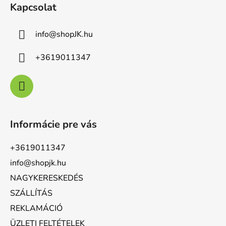
Kapcsolat
info
@
shopJK.hu
+3619011347
Informácie pre vás
+3619011347
info@shopjk.hu
NAGYKERESKEDÉS
SZÁLLÍTÁS
REKLAMÁCIÓ
ÜZLETI FELTÉTELEK