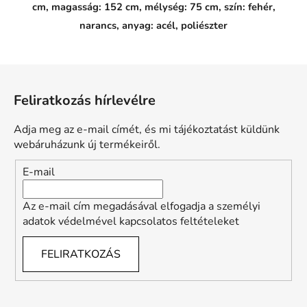
cm, magasság: 152 cm, mélység: 75 cm, szín: fehér,
narancs, anyag: acél, poliészter
L
á
Feliratkozás hírlevélre
b
l
Adja meg az e-mail címét, és mi tájékoztatást küldünk
é
webáruházunk új termékeiről.
c
E-mail
Az e-mail cím megadásával elfogadja a személyi
adatok védelmével kapcsolatos feltételeket
FELIRATKOZÁS