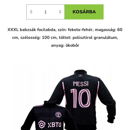
KOSÁRBA
XXXL babzsák focilabda, szín: fekete-fehér, magasság: 60
cm, szélesség: 100 cm, töltet: polisztirol granulátum,
anyag: ökobőr