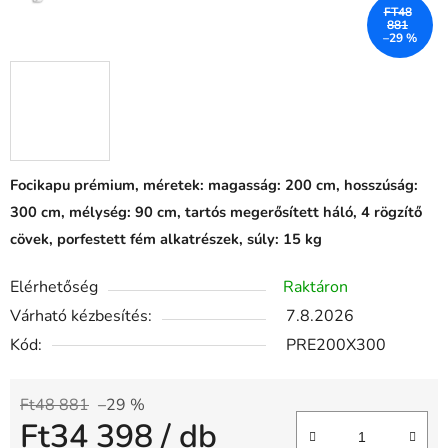
FT48
881
–29 %
Focikapu prémium, méretek: magasság: 200 cm, hosszúság:
300 cm, mélység: 90 cm, tartós megerősített háló, 4 rögzítő
cövek, porfestett fém alkatrészek, súly: 15 kg
Elérhetőség
Raktáron
Várható kézbesítés:
7.8.2026
Kód:
PRE200X300
Ft48 881
–29 %
Ft34 398
/ db