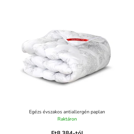
Egézs évszakos antiallergén paplan
Raktáron
Ft8 384-tól