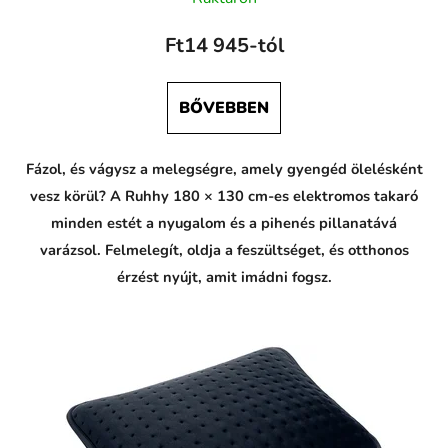
Ft14 945-tól
BŐVEBBEN
Fázol, és vágysz a melegségre, amely gyengéd ölelésként
vesz körül? A Ruhhy 180 × 130 cm-es elektromos takaró
minden estét a nyugalom és a pihenés pillanatává
varázsol. Felmelegít, oldja a feszültséget, és otthonos
érzést nyújt, amit imádni fogsz.