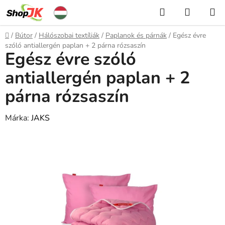
Ugrás
Keresés
KOSÁR
a
fő
Kezdőlap
/
Bútor
/
Hálószobai textíliák
/
Paplanok és párnák
/
Egész évre
tartalomhoz
szóló antiallergén paplan + 2 párna rózsaszín
Egész évre szóló
antiallergén paplan + 2
párna rózsaszín
Márka:
JAKS