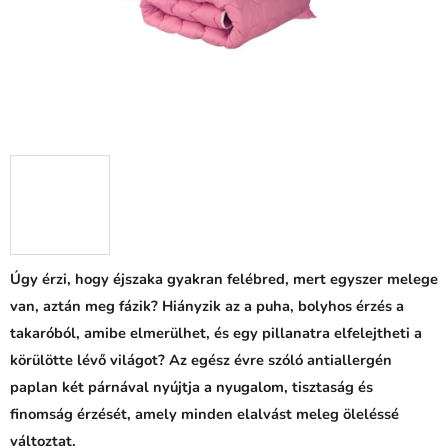
Úgy érzi, hogy éjszaka gyakran felébred, mert egyszer melege
van, aztán meg fázik? Hiányzik az a puha, bolyhos érzés a
takaróból, amibe elmerülhet, és egy pillanatra elfelejtheti a
körülötte lévő világot? Az egész évre szóló antiallergén
paplan két párnával nyújtja a nyugalom, tisztaság és
finomság érzését, amely minden elalvást meleg öleléssé
változtat.