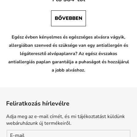
BŐVEBBEN
Egész évben kényelmes és egészséges alvásra vágyik,
allergiában szenved és szüksége van egy antiallergén és
légáteresztő alvópaplanra? Az egész évszakos
antiallergiás paplan garantálja a puhaságot és hozzájárul
a jobb alváshoz.
L
á
Feliratkozás hírlevélre
b
l
Adja meg az e-mail címét, és mi tájékoztatást küldünk
é
webáruházunk új termékeiről.
c
E-mail