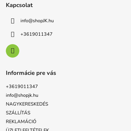
Kapcsolat
info
@
shopJK.hu
+3619011347
Informácie pre vás
+3619011347
info@shopjk.hu
NAGYKERESKEDÉS
SZÁLLÍTÁS
REKLAMÁCIÓ
ÜZLETI FELTÉTELEK