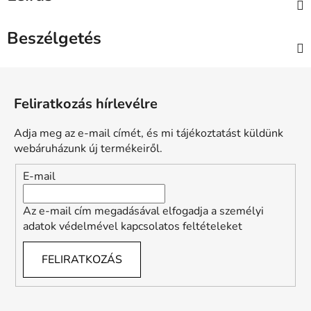
Beszélgetés
L
á
Feliratkozás hírlevélre
b
l
Adja meg az e-mail címét, és mi tájékoztatást küldünk
é
webáruházunk új termékeiről.
c
E-mail
Az e-mail cím megadásával elfogadja a személyi
adatok védelmével kapcsolatos feltételeket
FELIRATKOZÁS