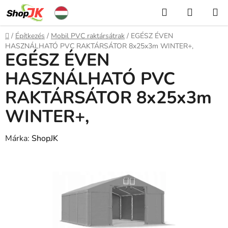
Ugrás
Keresés
KOSÁR
a
fő
Kezdőlap
/
Építkezés
/
Mobil PVC raktársátrak
/
EGÉSZ ÉVEN
tartalomhoz
HASZNÁLHATÓ PVC RAKTÁRSÁTOR 8x25x3m WINTER+,
EGÉSZ ÉVEN
HASZNÁLHATÓ PVC
RAKTÁRSÁTOR 8x25x3m
WINTER+,
Márka:
ShopJK