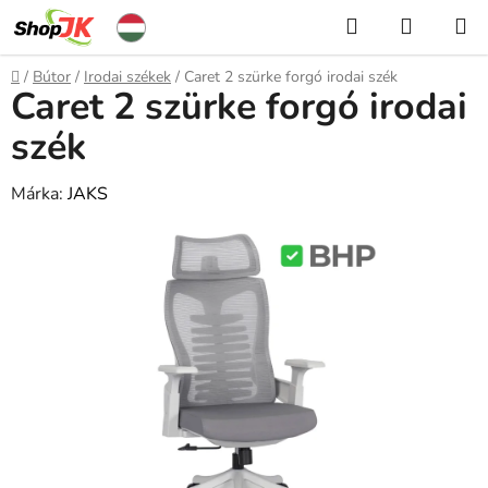
Ugrás
Keresés
KOSÁR
a
fő
Kezdőlap
/
Bútor
/
Irodai székek
/
Caret 2 szürke forgó irodai szék
tartalomhoz
Caret 2 szürke forgó irodai
szék
Márka:
JAKS