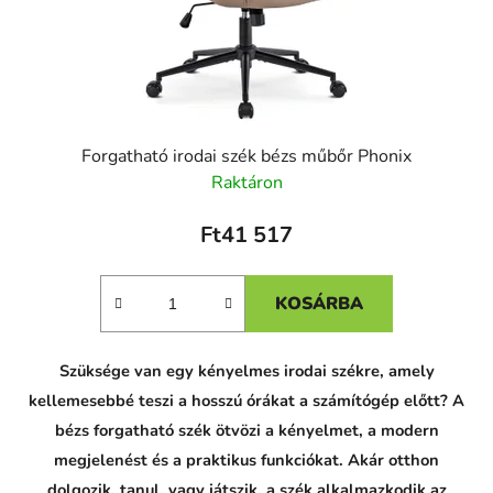
Forgatható irodai szék bézs műbőr Phonix
Raktáron
Ft41 517
KOSÁRBA
C
Szüksége van egy kényelmes irodai székre, amely
h
a
kellemesebbé teszi a hosszú órákat a számítógép előtt? A
t
G
bézs forgatható szék ötvözi a kényelmet, a modern
P
megjelenést és a praktikus funkciókat. Akár otthon
T
p
dolgozik, tanul, vagy játszik, a szék alkalmazkodik az