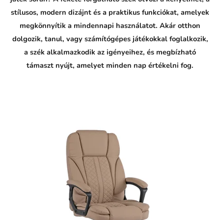
P
P
stílusos, modern dizájnt és a praktikus funkciókat, amelyek
T
T
p
p
megkönnyítik a mindennapi használatot. Akár otthon
o
o
v
v
dolgozik, tanul, vagy számítógépes játékokkal foglalkozik,
e
e
d
d
a szék alkalmazkodik az igényeihez, és megbízható
a
a
l
l
támaszt nyújt, amelyet minden nap értékelni fog.
:
: