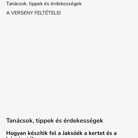
m
Tanácsok, tippek és érdekességek
e
A VERSENY FELTÉTELEI
s
e
b
b
é
t
e
s
z
i
a
h
o
s
s
z
ú
ó
r
á
k
Tanácsok, tippek és érdekességek
a
t
Hogyan készítik fel a Jaksóék a kertet és a
a