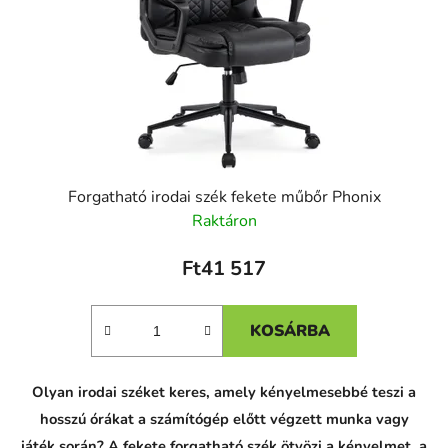
Forgatható irodai szék fekete műbőr Phonix
Raktáron
Ft41 517
KOSÁRBA
C
C
Olyan irodai széket keres, amely kényelmesebbé teszi a
h
h
a
a
hosszú órákat a számítógép előtt végzett munka vagy
t
t
G
G
játék során? A fekete forgatható szék ötvözi a kényelmet, a