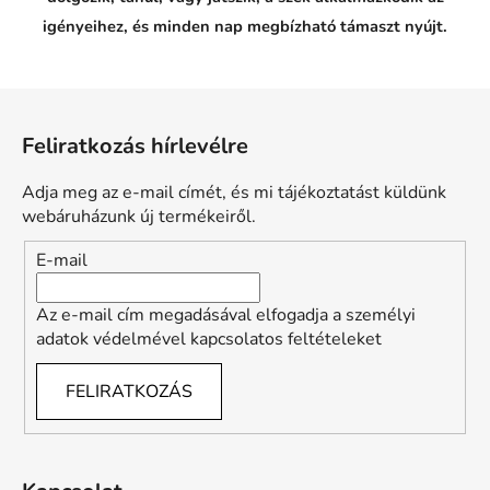
o
v
igényeihez, és minden nap megbízható támaszt nyújt.
e
d
a
l
L
:
á
S
Feliratkozás hírlevélre
b
z
ü
l
k
Adja meg az e-mail címét, és mi tájékoztatást küldünk
é
s
webáruházunk új termékeiről.
é
c
g
E-mail
e
v
a
Az e-mail cím megadásával elfogadja a személyi
n
adatok védelmével kapcsolatos feltételeket
e
g
y
FELIRATKOZÁS
k
é
n
y
e