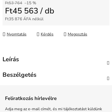
Ft53 764
–15 %
Ft45 563
/ db
Ft35 876 ÁFA nélkül
Egységár:
Nyomtatás
Kérdés
Megosztás
Leírás
Beszélgetés
L
á
Feliratkozás hírlevélre
b
l
Adja meg az e-mail címét, és mi tájékoztatást küldünk