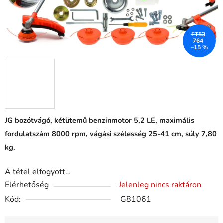
FT53
764
–15 %
JG bozótvágó, kétütemű benzinmotor 5,2 LE, maximális
fordulatszám 8000 rpm, vágási szélesség 25-41 cm, súly 7,80
kg.
A tétel elfogyott…
Elérhetőség
Jelenleg nincs raktáron
Kód:
G81061