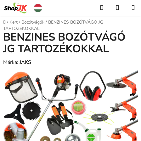
Ugrás
Keresés
KOSÁR
a
fő
Kezdőlap
/
Kert
/
Bozótvágók
/
BENZINES BOZÓTVÁGÓ JG
tartalomhoz
TARTOZÉKOKKAL
BENZINES BOZÓTVÁGÓ
JG TARTOZÉKOKKAL
Márka:
JAKS