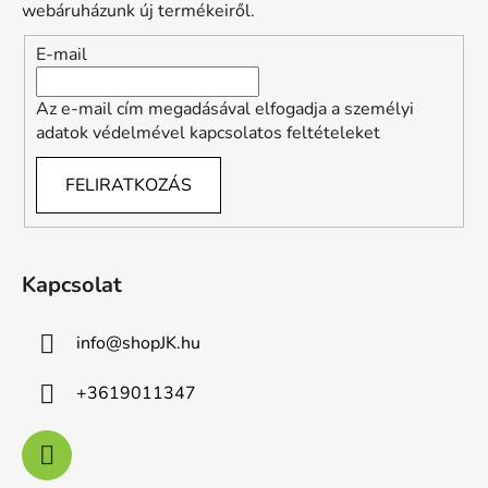
é
webáruházunk új termékeiről.
c
E-mail
Az e-mail cím megadásával elfogadja a személyi
adatok védelmével kapcsolatos feltételeket
FELIRATKOZÁS
Kapcsolat
info
@
shopJK.hu
+3619011347