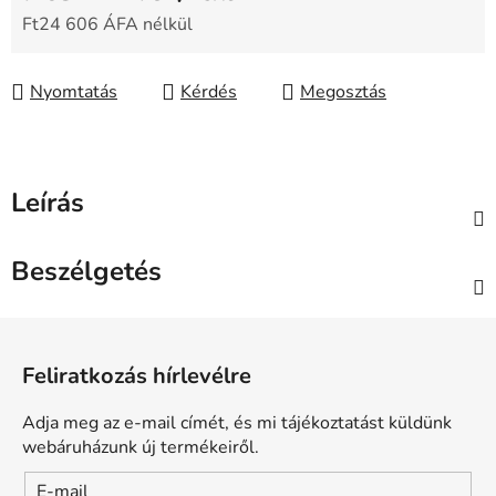
Ft24 606 ÁFA nélkül
Egységár:
Nyomtatás
Kérdés
Megosztás
Leírás
Beszélgetés
L
á
Feliratkozás hírlevélre
b
l
Adja meg az e-mail címét, és mi tájékoztatást küldünk
é
webáruházunk új termékeiről.
c
E-mail