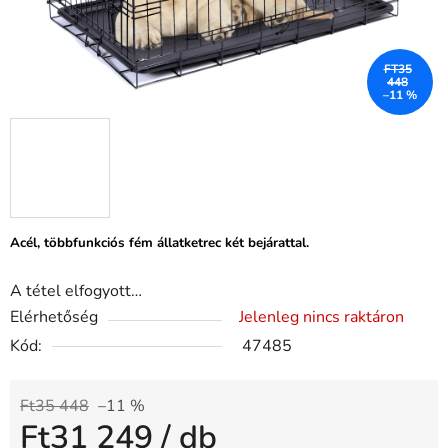
FT35
448
–11 %
Acél, többfunkciós fém állatketrec két bejárattal.
A tétel elfogyott…
Elérhetőség
Jelenleg nincs raktáron
Kód:
47485
Ft35 448
–11 %
Ft31 249
/ db