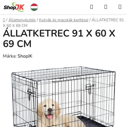
Ugrás
Keresés
KOSÁR
a
fő
Kezdőlap
/
Állattenyésztés
/
Kutyák és macskák kerítései
/
ÁLLATKETREC 91
tartalomhoz
X 60 X 69 CM
ÁLLATKETREC 91 X 60 X
69 CM
Márka:
ShopJK