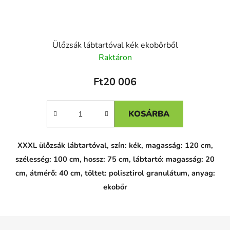
Ülőzsák lábtartóval kék ekobőrből
Raktáron
Ft20 006
KOSÁRBA
XXXL ülőzsák lábtartóval, szín: kék, magasság: 120 cm,
szélesség: 100 cm, hossz: 75 cm, lábtartó: magasság: 20
cm, átmérő: 40 cm, töltet: polisztirol granulátum, anyag:
ekobőr
L