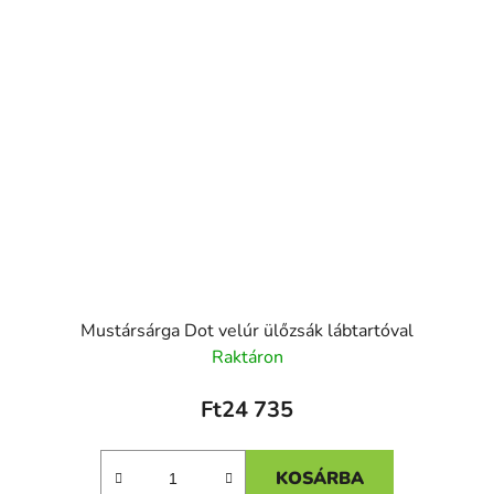
Mustársárga Dot velúr ülőzsák lábtartóval
Raktáron
Ft24 735
KOSÁRBA