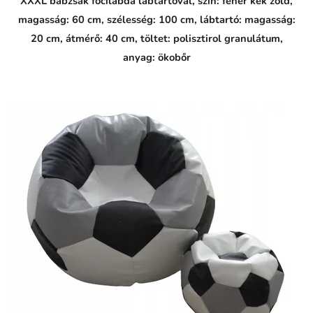
XXXL babzsák focilabda lábtartóval, szín: fehér kék zöld,
magasság: 60 cm, szélesség: 100 cm, lábtartó: magasság:
20 cm, átmérő: 40 cm, töltet: polisztirol granulátum,
anyag: ökobőr