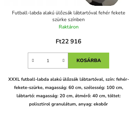
Futball-labda alakú ülőzsák lábtartóval fehér fekete
szürke színben
Raktáron
Ft22 916
KOSÁRBA
XXXL futball-labda alakú ülőzsák lábtartóval, szín: fehér-
fekete-szürke, magasság: 60 cm, szélesség: 100 cm,
lábtartó: magasság: 20 cm, átmérő: 40 cm, töltet:
polisztirol granulátum, anyag: ekobőr