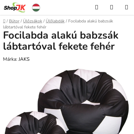
Ugrás
Keresés
KOSÁR
a
fő
Kezdőlap
/
Bútor
/
Ülőzsákok
/
Ülőlabdák
/
Focilabda alakú babzsák
tartalomhoz
lábtartóval fekete fehér
Focilabda alakú babzsák
lábtartóval fekete fehér
Márka:
JAKS