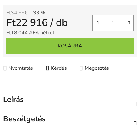
Ft34 556
–33 %
Ft22 916
/ db
Ft18 044 ÁFA nélkül
Egységár:
KOSÁRBA
Nyomtatás
Kérdés
Megosztás
Leírás
Beszélgetés