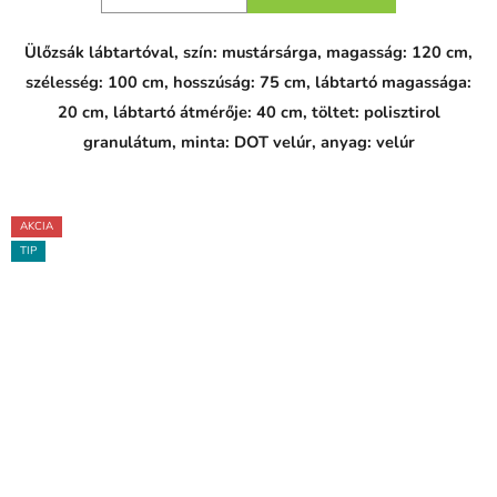
Ülőzsák lábtartóval, szín: mustársárga, magasság: 120 cm,
szélesség: 100 cm, hosszúság: 75 cm, lábtartó magassága:
20 cm, lábtartó átmérője: 40 cm, töltet: polisztirol
granulátum, minta: DOT velúr, anyag: velúr
AKCIA
TIP