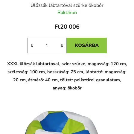
Ülőzsák lábtartóval szürke ökobőr
Raktáron
Ft20 006
KOSÁRBA
XXXL ülőzsák lábtartóval, szín: szürke, magasság: 120 cm,
szélesség: 100 cm, hosszúság: 75 cm, lábtartó: magasság:
20 cm, átmérő: 40 cm, töltet: polisztirol granulátum,
anyag: ökobőr