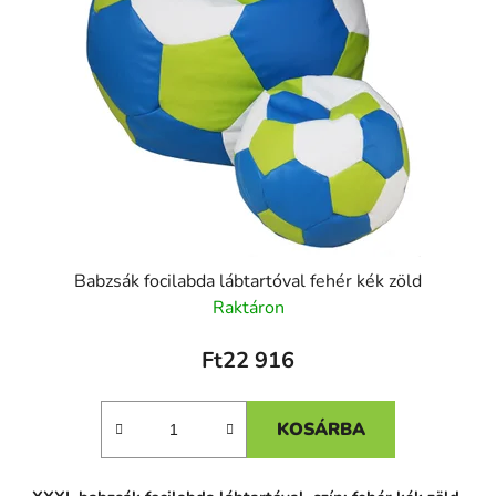
Babzsák focilabda lábtartóval fehér kék zöld
Raktáron
Ft22 916
KOSÁRBA