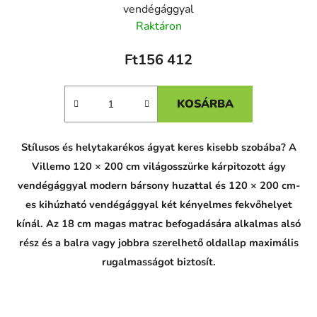
vendégággyal
Raktáron
Ft156 412
KOSÁRBA
Stílusos és helytakarékos ágyat keres kisebb szobába? A
Villemo 120 × 200 cm világosszürke kárpitozott ágy
vendégággyal modern bársony huzattal és 120 × 200 cm-
es kihúzható vendégággyal két kényelmes fekvőhelyet
kínál. Az 18 cm magas matrac befogadására alkalmas alsó
rész és a balra vagy jobbra szerelhető oldallap maximális
rugalmasságot biztosít.