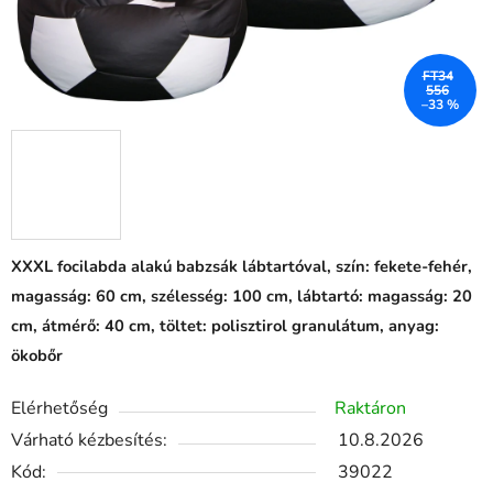
FT34
556
–33 %
XXXL focilabda alakú babzsák lábtartóval, szín: fekete-fehér,
magasság: 60 cm, szélesség: 100 cm, lábtartó: magasság: 20
cm, átmérő: 40 cm, töltet: polisztirol granulátum, anyag:
ökobőr
Elérhetőség
Raktáron
Várható kézbesítés:
10.8.2026
Kód:
39022