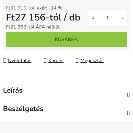
Ft31 910-tól
akár: –14 %
Ft27 156
-tól
/ db
Ft21 383
-tól ÁFA nélkül
Egységár:
KOSÁRBA
Nyomtatás
Kérdés
Megosztás
Leírás
Beszélgetés
L
á