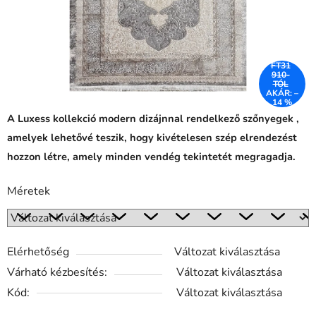
FT31
910-
TÓL
AKÁR: –
14 %
A Luxess kollekció modern dizájnnal rendelkező szőnyegek ,
amelyek lehetővé teszik, hogy kivételesen szép elrendezést
hozzon létre, amely minden vendég tekintetét megragadja.
Méretek
Elérhetőség
Változat kiválasztása
Várható kézbesítés:
Változat kiválasztása
Kód:
Változat kiválasztása