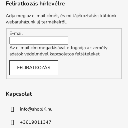
Feliratkozás hírlevélre
b
l
Adja meg az e-mail címét, és mi tájékoztatást küldünk
é
webáruházunk új termékeiről.
c
E-mail
Az e-mail cím megadásával elfogadja a személyi
adatok védelmével kapcsolatos feltételeket
FELIRATKOZÁS
Kapcsolat
info
@
shopJK.hu
+3619011347