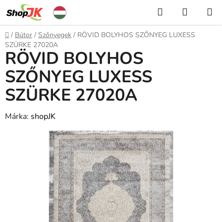
Ugrás
Keresés
KOSÁR
a
fő
Kezdőlap
/
Bútor
/
Szőnyegek
/
RÖVID BOLYHOS SZŐNYEG LUXESS
tartalomhoz
SZÜRKE 27020A
RÖVID BOLYHOS
SZŐNYEG LUXESS
SZÜRKE 27020A
Márka:
shopJK