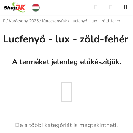
Ugrás
Keresés
KOSÁR
a
fő
Kezdőlap
/
Karácsony 2025
/
Karácsonyfák
/
Lucfenyő - lux - zöld-fehér
tartalomhoz
Lucfenyő - lux - zöld-fehér
A terméket jelenleg előkészítjük.
De a többi kategóriát is megtekintheti.