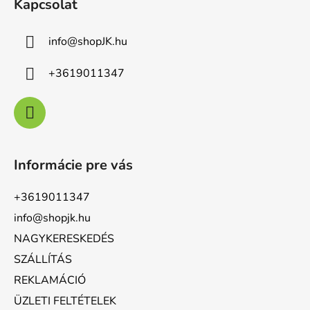
Kapcsolat
info
@
shopJK.hu
+3619011347
Informácie pre vás
+3619011347
info@shopjk.hu
NAGYKERESKEDÉS
SZÁLLÍTÁS
REKLAMÁCIÓ
ÜZLETI FELTÉTELEK