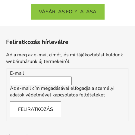
VÁSÁRLÁS FOLYTATÁSA
L
á
Feliratkozás hírlevélre
b
l
Adja meg az e-mail címét, és mi tájékoztatást küldünk
é
webáruházunk új termékeiről.
c
E-mail
Az e-mail cím megadásával elfogadja a személyi
adatok védelmével kapcsolatos feltételeket
FELIRATKOZÁS