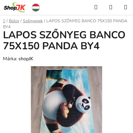
Ugrás
Keresés
KOSÁR
a
fő
Kezdőlap
/
Bútor
/
Szőnyegek
/
LAPOS SZŐNYEG BANCO 75X150 PANDA
tartalomhoz
BY4
LAPOS SZŐNYEG BANCO
75X150 PANDA BY4
Márka:
shopJK