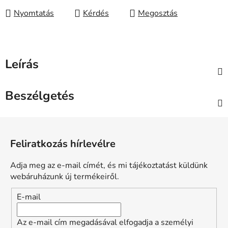
Nyomtatás
Kérdés
Megosztás
Leírás
Beszélgetés
L
á
Feliratkozás hírlevélre
b
l
Adja meg az e-mail címét, és mi tájékoztatást küldünk
é
webáruházunk új termékeiről.
c
E-mail
Az e-mail cím megadásával elfogadja a személyi