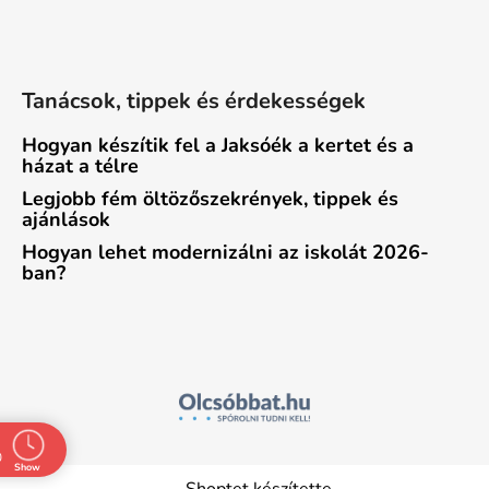
Tanácsok, tippek és érdekességek
Hogyan készítik fel a Jaksóék a kertet és a
házat a télre
Legjobb fém öltözőszekrények, tippek és
ajánlások
Hogyan lehet modernizálni az iskolát 2026-
ban?
o you
0
Show
ime
Shoptet készítette