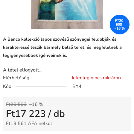
FT20
503
–16 %
A Banco kollekció lapos szövésű szőnyegei feldobják és
karakteressé teszik bármely belső teret, és megfelelnek a
legigényesebbek igényeinek is.
A tétel elfogyott…
Elérhetőség
Jelenleg nincs raktáron
Kód:
BY4
Ft20 503
–16 %
Ft17 223
/ db
Ft13 561 ÁFA nélkül
Egységár: