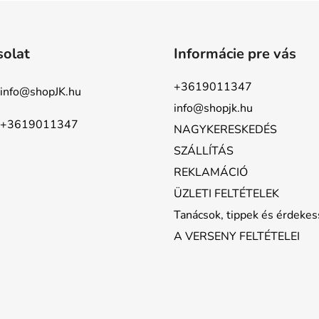
solat
Informácie pre vás
+3619011347
info
@
shopJK.hu
info@shopjk.hu
+3619011347
NAGYKERESKEDÉS
SZÁLLÍTÁS
REKLAMÁCIÓ
ÜZLETI FELTÉTELEK
Tanácsok, tippek és érdeke
A VERSENY FELTÉTELEI