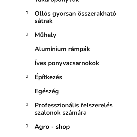
Ollós gyorsan összerakható
sátrak
Műhely
Alumínium rámpák
Íves ponyvacsarnokok
Építkezés
Egészég
Professzionális felszerelés
szalonok számára
Agro - shop