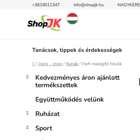
Ugrás
+3619011347
info@shopjk.hu
NAGYKERE
a
fő
tartalomhoz
Tanácsok, tippek és érdekességek
Kezdőlap
/
Agro - shop
/
Ruhák
/
Férfi melegítő felsők
O
K
Kategóriák
Kedvezményes áron ajánlott
a
átugrása
l
termékszettek
t
d
e
a
Együttműködés velünk
g
l
ó
Ruházat
s
r
i
ó
Sport
á
p
k
a