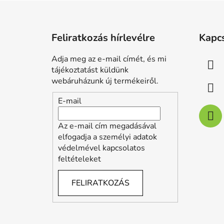
L
á
Feliratkozás hírlevélre
Kapc
b
l
Adja meg az e-mail címét, és mi
é
tájékoztatást küldünk
c
webáruházunk új termékeiről.
E-mail
Az e-mail cím megadásával
elfogadja a személyi adatok
védelmével kapcsolatos
feltételeket
FELIRATKOZÁS