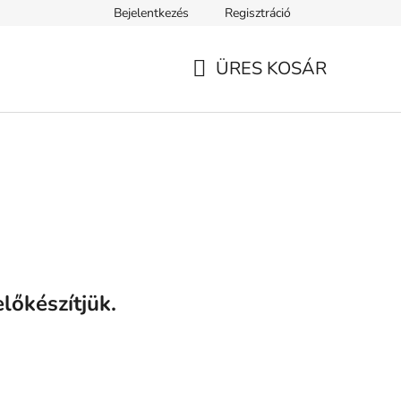
Bejelentkezés
Regisztráció
ELEK
Tanácsok, tippek és érdekességek
A VERSENY FELTÉ
ÜRES KOSÁR
KOSÁR
lőkészítjük.