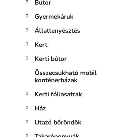
Bútor
n
e
Gyermekáruk
l
Állattenyésztés
Kert
Kerti bútor
Összecsukható mobil
konténerházak
Kerti fóliasatrak
Ház
Utazó bőröndök
Takaróponyvák