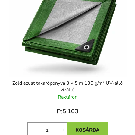
Zöld ezüst takaróponyva 3 × 5 m 130 g/m² UV-álló
vízálló
Raktáron
Ft5 103
KOSÁRBA