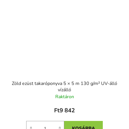
Zöld ezüst takaróponyva 5 × 5 m 130 g/m² UV-álló
vízálló
Raktáron
Ft9 842
KOSÁRBA