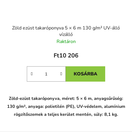
Zöld ezüst takaróponyva 5 × 6 m 130 g/m² UV-álló
vízálló
Raktáron
Ft10 206
KOSÁRBA
Zöld-ezüst takaróponyva, méret: 5 × 6 m, anyagsűrűség:
130 g/m², anyaga: polietilén (PE), UV-védelem, alumínium
rögzítőszemek a teljes kerület mentén, súly: 8,1 kg.