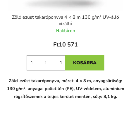
Zöld ezüst takaróponyva 4 × 8 m 130 g/m² UV-álló
vízálló
Raktáron
Ft10 571
KOSÁRBA
Zöld-ezüst takaróponyva, méret: 4 × 8 m, anyagsűrűség:
130 g/m², anyaga: polietilén (PE), UV-védelem, alumínium
rögzítőszemek a teljes kerület mentén, súly: 8,1 kg.