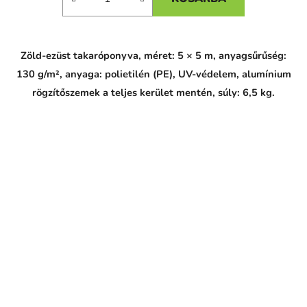
Zöld-ezüst takaróponyva, méret: 5 × 5 m, anyagsűrűség:
130 g/m², anyaga: polietilén (PE), UV-védelem, alumínium
rögzítőszemek a teljes kerület mentén, súly: 6,5 kg.