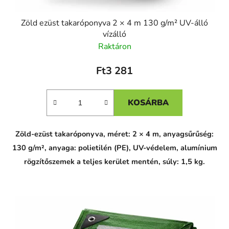
Zöld ezüst takaróponyva 2 × 4 m 130 g/m² UV-álló
vízálló
Raktáron
Ft3 281
KOSÁRBA
Zöld-ezüst takaróponyva, méret: 2 × 4 m, anyagsűrűség:
130 g/m², anyaga: polietilén (PE), UV-védelem, alumínium
rögzítőszemek a teljes kerület mentén, súly: 1,5 kg.