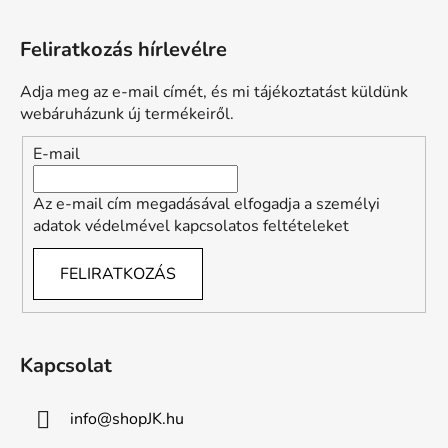
L
á
Feliratkozás hírlevélre
b
l
Adja meg az e-mail címét, és mi tájékoztatást küldünk
é
webáruházunk új termékeiről.
c
E-mail
Az e-mail cím megadásával elfogadja a személyi
adatok védelmével kapcsolatos feltételeket
FELIRATKOZÁS
Kapcsolat
info
@
shopJK.hu