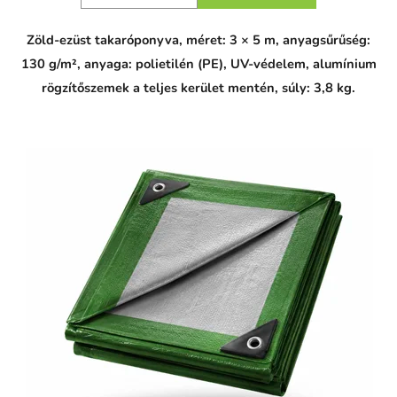
Zöld-ezüst takaróponyva, méret: 3 × 5 m, anyagsűrűség:
130 g/m², anyaga: polietilén (PE), UV-védelem, alumínium
rögzítőszemek a teljes kerület mentén, súly: 3,8 kg.