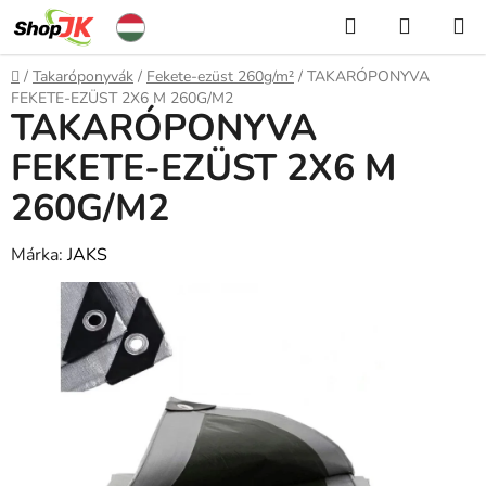
Ugrás
Keresés
KOSÁR
a
fő
Kezdőlap
/
Takaróponyvák
/
Fekete-ezüst 260g/m²
/
TAKARÓPONYVA
tartalomhoz
FEKETE-EZÜST 2X6 M 260G/M2
TAKARÓPONYVA
FEKETE-EZÜST 2X6 M
260G/M2
Márka:
JAKS