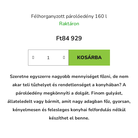
Félhorganyzott párolóedény 160 l
Raktáron
Ft84 929
KOSÁRBA
Szeretne egyszerre nagyobb mennyiséget főzni, de nem
akar teli tűzhelyet és rendetlenséget a konyhában? A
párolóedény megkönnyíti a dolgát. Finom gulyást,
állateledelt vagy bármit, amit nagy adagban főz, gyorsan,
kényelmesen és felesleges konyhai felfordulás nélkül
készíthet el benne.