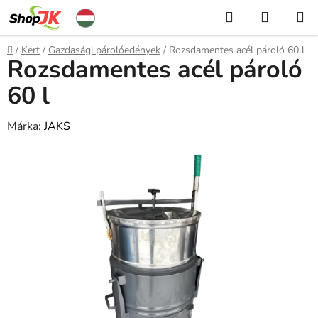
Ugrás
Keresés
KOSÁR
a
fő
Kezdőlap
/
Kert
/
Gazdasági párolóedények
/
Rozsdamentes acél pároló 60 l
tartalomhoz
Rozsdamentes acél pároló
60 l
Márka:
JAKS