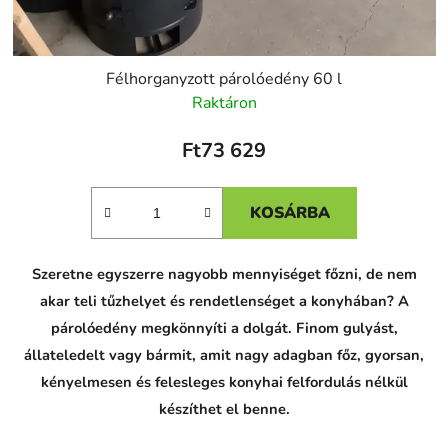
Félhorganyzott párolóedény 60 l
Raktáron
Ft73 629
KOSÁRBA
Szeretne egyszerre nagyobb mennyiséget főzni, de nem
akar teli tűzhelyet és rendetlenséget a konyhában? A
párolóedény megkönnyíti a dolgát. Finom gulyást,
állateledelt vagy bármit, amit nagy adagban főz, gyorsan,
kényelmesen és felesleges konyhai felfordulás nélkül
készíthet el benne.