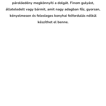
párolóedény megkönnyíti a dolgát. Finom gulyást,
állateledelt vagy bármit, amit nagy adagban főz, gyorsan,
kényelmesen és felesleges konyhai felfordulás nélkül
készíthet el benne.