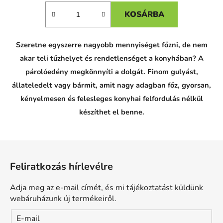
KOSÁRBA
Szeretne egyszerre nagyobb mennyiséget főzni, de nem
akar teli tűzhelyet és rendetlenséget a konyhában? A
párolóedény megkönnyíti a dolgát. Finom gulyást,
állateledelt vagy bármit, amit nagy adagban főz, gyorsan,
kényelmesen és felesleges konyhai felfordulás nélkül
készíthet el benne.
L
á
Feliratkozás hírlevélre
b
l
Adja meg az e-mail címét, és mi tájékoztatást küldünk
é
webáruházunk új termékeiről.
c
E-mail