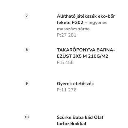
Állítható játékszék eko-bőr
fekete FG02
+ ingyenes
masszázspárna
Ft27 281
TAKARÓPONYVA BARNA-
EZÜST 3X5 M 210G/M2
Ft5 456
Gyerek etetőszék
Ft11 276
Szürke Baba kád Olaf
tartozékokkal