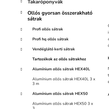
Takaróponyvák
Ollós gyorsan összerakható
sátrak
Profi ollós sátrak
Profi hq ollós sátrak
Vendéglátó kerti sátrak
Tartozékok az ollós sátrakhoz
Alumínium ollós sátrak HEX40L
Alumínium ollós sátrak HEX40L 3 x
3 m
Alumínium ollós sátrak HEX50
Alumínium ollós sátrak HEX50 3 x
3