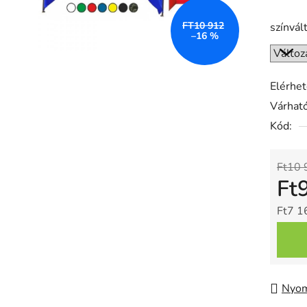
FT10 912
színvál
–16 %
Elérhe
Várható
Kód:
Ft10 
Ft
Ft7 1
Egysé
Nyom