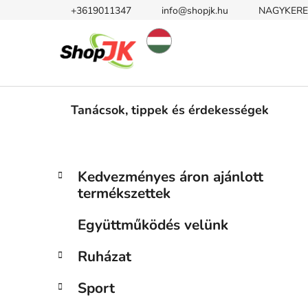
Ugrás
+3619011347
info@shopjk.hu
NAGYKERE
a
fő
tartalomhoz
Tanácsok, tippek és érdekességek
O
K
Kategóriák
Kedvezményes áron ajánlott
a
átugrása
l
termékszettek
t
d
e
a
Együttműködés velünk
g
l
ó
Ruházat
s
r
i
ó
Sport
á
p
k