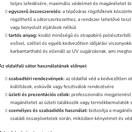
teljes lefedésére, maximális védelmet és magánéletet biz
egyszerű összeszerelés:
a tépőzáras rögzítőknek köszönh
rögzíthető a sátorszerkezethez, a rendszer lehetővé tesz
vagy bonyolult eljárások nélkül
tartós anyag:
kiváló minőségű és strapabíró poliészterből 
esővel, széllel és egyéb kedvezőtlen időjárási viszonyo
karbantartható és ellenáll az UV sugárzásnak, ami meghos
Az oldalfali sátor használatának előnyei:
szabadtéri rendezvények:
az oldalfal véd a kedvezőtlen id
kiállítások, esküvők vagy fesztiválok rendezésére
üzleti és prezentációs célok:
professzionális megjelenést h
magánéletet az üzleti találkozók vagy termékbemutatók 
személyes és szabadidős használat:
biztosítja a magánél
családi összejövetelek során, miközben kényelmet és vé