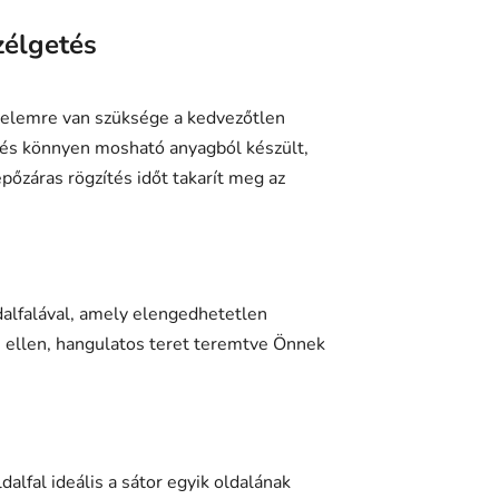
zélgetés
delemre van szüksége a kedvezőtlen
s és könnyen mosható anyagból készült,
pőzáras rögzítés időt takarít meg az
dalfalával, amely elengedhetetlen
ás ellen, hangulatos teret teremtve Önnek
lfal ideális a sátor egyik oldalának