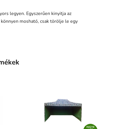
yors legyen. Egyszerűen kinyitja az
ag könnyen mosható, csak törölje le egy
rmékek
INGYE