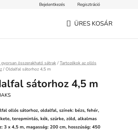
Bejelentkezés
Regisztráció
ELEK
Tanácsok, tippek és érdekességek
A VERSENY FELTÉ
ÜRES KOSÁR
KOSÁR
ap
 gyorsan összerakható sátrak
/
Tartozékok az ollós
z
/
Oldalfal sátorhoz 4,5 m
alfal sátorhoz 4,5 m
JAKS
fal ollós sátorhoz, oldalfal, színek: bézs, fehér,
ekete, terepmintás, kék, szürke, zöld, alkalmas
z: 3 x 4,5 m, magasság: 200 cm, hosszúság: 450