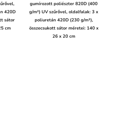
űrővel,
gumírozott poliészter 820D (400
tán 420D
g/m²) UV szűrővel, oldalfalak: 3 x
tt sátor
poliuretán 420D (230 g/m²),
25 cm
összecsukott sátor méretei: 140 x
26 x 20 cm