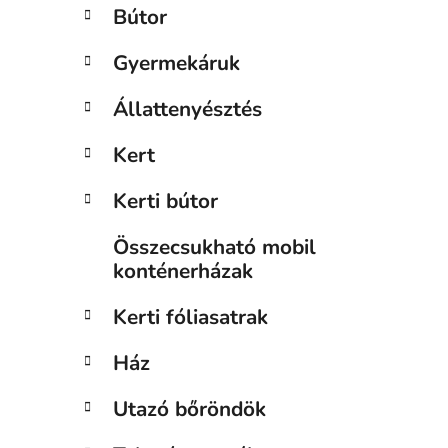
a
Bútor
n
e
Gyermekáruk
l
Állattenyésztés
Kert
Kerti bútor
Összecsukható mobil
konténerházak
Kerti fóliasatrak
Ház
Utazó bőröndök