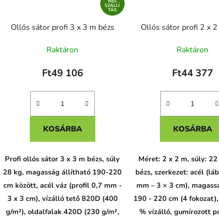
NES
SZÁLLÍ
TÁS
Ollós sátor profi 3 x 3 m bézs
Ollós sátor profi 2 x 
Raktáron
Raktáron
Ft49 106
Ft44 377
KOSÁRBA
KOSÁRBA
Profi ollós sátor 3 x 3 m bézs, súly
Méret: 2 x 2 m, súly: 22 
28 kg, magasság állítható 190-220
bézs, szerkezet: acél (láb
cm között, acél váz (profil 0,7 mm -
mm – 3 × 3 cm), magassá
3 x 3 cm), vízálló tető 820D (400
190 - 220 cm (4 fokozat),
g/m²), oldalfalak 420D (230 g/m²,
% vízálló, gumírozott p