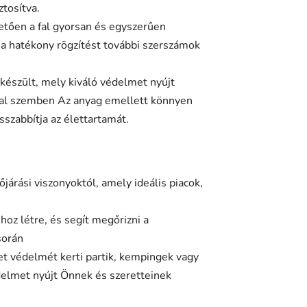
tosítva.
etően a fal gyorsan és egyszerűen
i a hatékony rögzítést további szerszámok
készült, mely kiváló védelmet nyújt
kkal szemben Az anyag emellett könnyen
szabbítja az élettartamát.
őjárási viszonyoktól, amely ideális piacok,
oz létre, és segít megőrizni a
során
et védelmét kerti partik, kempingek vagy
delmet nyújt Önnek és szeretteinek