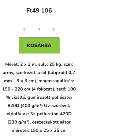
Ft49 106
KOSÁRBA
Méret: 2 x 3 m, súly: 25 kg, szín:
army, szerkezet: acél (lábprofil 0,7
mm – 3 × 3 cm), magasságállítás:
190 - 220 cm (4 fokozat), tető: 100
% vízálló, gumírozott poliészter
820D (400 g/m²) Uv-szűrővel,
oldalfalak: 3× poliuretán 420D
(230 g/m²), összecsukott sátor
méretei: 150 x 25 x 25 cm