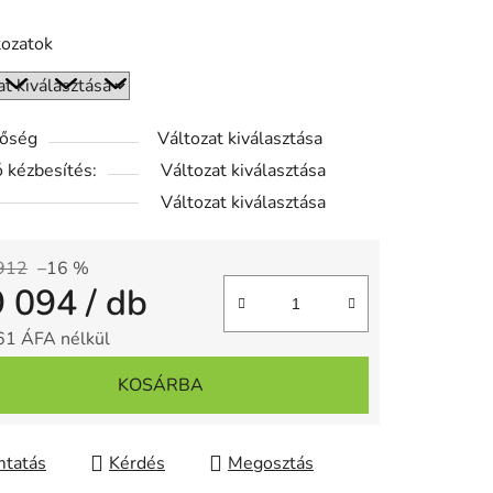
tozatok
tőség
Változat kiválasztása
 kézbesítés:
Változat kiválasztása
Változat kiválasztása
912
–16 %
9 094
/ db
61 ÁFA nélkül
gár:
KOSÁRBA
tatás
Kérdés
Megosztás