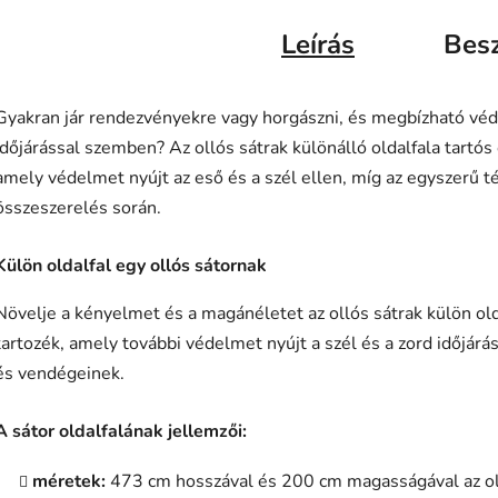
Leírás
Bes
Gyakran jár rendezvényekre vagy horgászni, és megbízható vé
időjárással szemben? Az ollós sátrak különálló oldalfala tartó
amely védelmet nyújt az eső és a szél ellen, míg az egyszerű té
összeszerelés során.
Külön oldalfal egy ollós sátornak
Növelje a kényelmet és a magánéletet az ollós sátrak külön ol
tartozék, amely további védelmet nyújt a szél és a zord időjár
és vendégeinek.
A sátor oldalfalának jellemzői:
méretek:
473 cm hosszával és 200 cm magasságával az olda