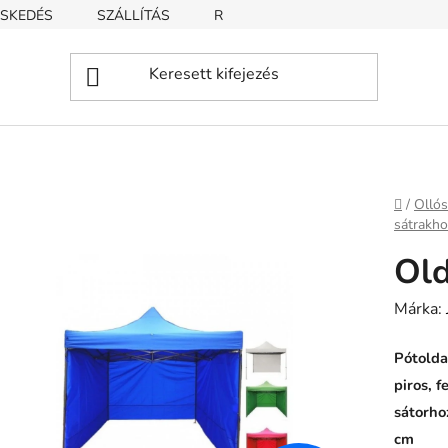
SKEDÉS
SZÁLLÍTÁS
REKLAMÁCIÓ
ÜZLETI FELTÉT
Kezdől
/
Ollós
sátrakho
Old
Márka:
Pótoldal
piros, f
sátorho
cm