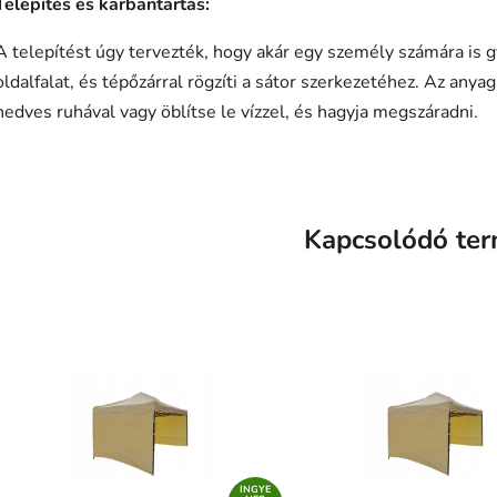
Telepítés és karbantartás:
A telepítést úgy tervezték, hogy akár egy személy számára is g
oldalfalat, és tépőzárral rögzíti a sátor szerkezetéhez. Az any
nedves ruhával vagy öblítse le vízzel, és hagyja megszáradni.
Kapcsolódó te
INGYE