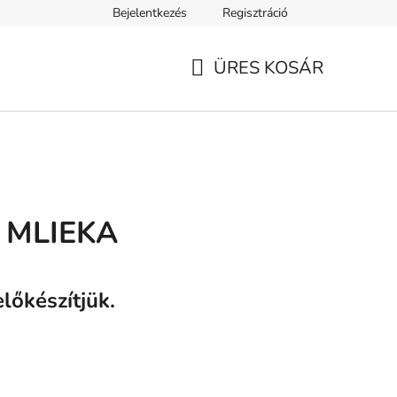
Bejelentkezés
Regisztráció
ELEK
Tanácsok, tippek és érdekességek
A VERSENY FELTÉ
ÜRES KOSÁR
KOSÁR
 MLIEKA
lőkészítjük.