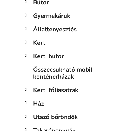
Bútor
n
e
Gyermekáruk
l
Állattenyésztés
Kert
Kerti bútor
Összecsukható mobil
konténerházak
Kerti fóliasatrak
Ház
Utazó bőröndök
Takaróponyvák