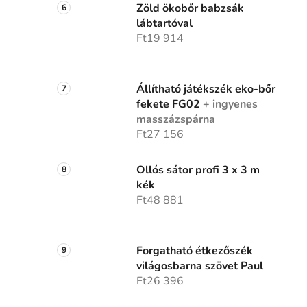
Zöld ökobőr babzsák
lábtartóval
Ft19 914
Állítható játékszék eko-bőr
fekete FG02
+ ingyenes
masszázspárna
Ft27 156
Ollós sátor profi 3 x 3 m
kék
Ft48 881
Forgatható étkezőszék
világosbarna szövet Paul
Ft26 396