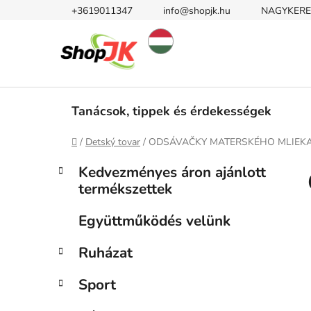
Ugrás
+3619011347
info@shopjk.hu
NAGYKERE
a
fő
tartalomhoz
Tanácsok, tippek és érdekességek
Kezdőlap
/
Detský tovar
/
ODSÁVAČKY MATERSKÉHO MLIEK
O
K
Kategóriák
Kedvezményes áron ajánlott
a
átugrása
l
termékszettek
t
d
e
a
Együttműködés velünk
g
l
ó
Ruházat
s
r
i
ó
Sport
á
p
k
a