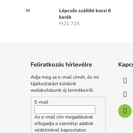
Lépcsős szállító kocsi 6
kerék
Ft21 725
L
á
Feliratkozás hírlevélre
Kapc
b
l
Adja meg az e-mail címét, és mi
é
tájékoztatást küldünk
c
webáruházunk új termékeiről.
E-mail
Az e-mail cím megadásával
elfogadja a személyi adatok
védelmével kapcsolatos