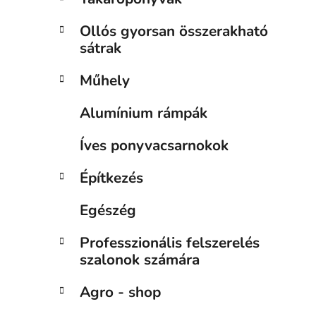
Ollós gyorsan összerakható
sátrak
Műhely
Alumínium rámpák
Íves ponyvacsarnokok
Építkezés
Egészég
Professzionális felszerelés
szalonok számára
Agro - shop