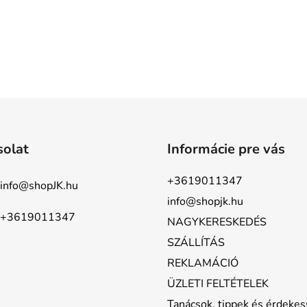
solat
Informácie pre vás
+3619011347
info
@
shopJK.hu
info@shopjk.hu
+3619011347
NAGYKERESKEDÉS
SZÁLLÍTÁS
REKLAMÁCIÓ
ÜZLETI FELTÉTELEK
Tanácsok, tippek és érdeke