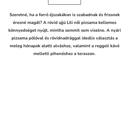
L
.
Szeretné, ha a forró éjszakákon is szabadnak és frissnek
érezné magát? A rövid ujjú Lili női pizsama kellemes
könnyedséget nyújt, mintha semmit sem viselne. A nyári
pizsama pólóval és rövidnadrággal ideális választás a
meleg hónapok alatti alváshoz, valamint a reggeli kávé
melletti pihenéshez a teraszon.