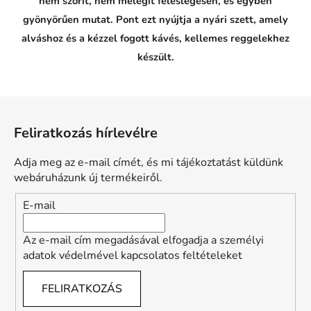
nem szorít, nem melegít feleslegesen, és egyben
gyönyörűen mutat. Pont ezt nyújtja a nyári szett, amely
alváshoz és a kézzel fogott kávés, kellemes reggelekhez
készült.
L
á
Feliratkozás hírlevélre
b
l
Adja meg az e-mail címét, és mi tájékoztatást küldünk
é
webáruházunk új termékeiről.
c
E-mail
Az e-mail cím megadásával elfogadja a személyi
adatok védelmével kapcsolatos feltételeket
FELIRATKOZÁS