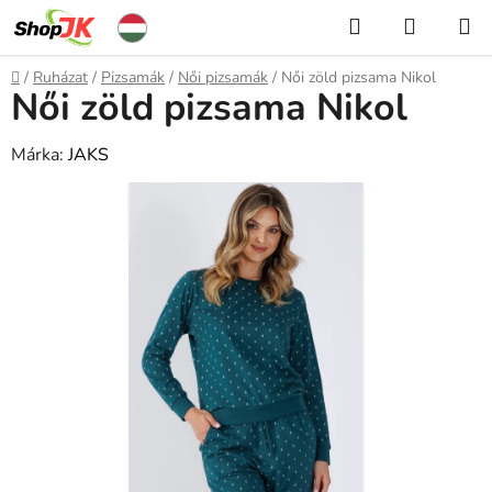
Ugrás
Keresés
KOSÁR
a
fő
Kezdőlap
/
Ruházat
/
Pizsamák
/
Női pizsamák
/
Női zöld pizsama Nikol
tartalomhoz
Női zöld pizsama Nikol
Márka:
JAKS