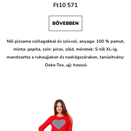
a
Ft10 571
z
b
a
v
BŐVEBBEN
l
n
y
Női pizsama csillagokkal és szívvel, anyaga: 100 % pamut,
v
t
minta: pepita, szín: piros, zöld, méretek: S-től XL-ig,
m
mandzsetta a ruhaujjakon és nadrágszárakon, tanúsítvány:
a
v
Oeko-Tex, ujj: hosszú
o
m
o
d
r
e
j
f
a
r
b
e
s