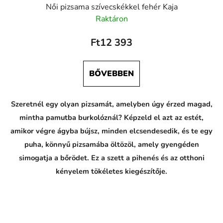
.
Női pizsama szívecskékkel fehér Kaja
M
Raktáron
a
t
e
Ft12 393
r
i
á
l
BŐVEBBEN
:
1
0
Szeretnél egy olyan pizsamát, amelyben úgy érzed magad,
0
%
mintha pamutba burkolóznál? Képzeld el azt az estét,
b
amikor végre ágyba bújsz, minden elcsendesedik, és te egy
a
v
puha, könnyű pizsamába öltözöl, amely gyengéden
l
n
simogatja a bőrödet. Ez a szett a pihenés és az otthoni
a
kényelem tökéletes kiegészítője.
,
F
a
r
b
a