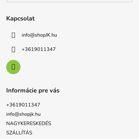
Kapcsolat
info
@
shopJK.hu
+3619011347
Informácie pre vás
+3619011347
info@shopjk.hu
NAGYKERESKEDÉS
SZÁLLÍTÁS