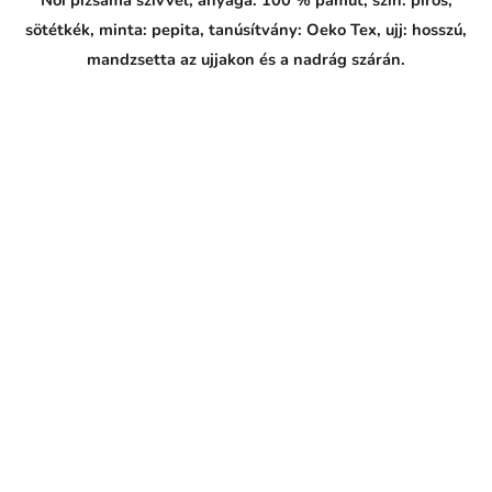
Női pizsama szívvel, anyaga: 100 % pamut, szín: piros,
n
sötétkék, minta: pepita, tanúsítvány: Oeko Tex, ujj: hosszú,
í
m
mandzsetta az ujjakon és a nadrág szárán.
,
i
d
e
á
l
n
a
n
a
t
e
p
l
e
j
š
i
e
n
o
c
i